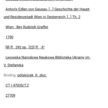
:
Anton's Edlen von Geusau, [...] Geschichte der Haupt-
und Residenzstadt Wien in Oesterreich, […] Th. 2
:
Wien : Bey Rudolph Graffer
:
1790
:
[8] ff., 292 pp., [22] ff. ; 8°
:
Lwowska Narodowa Naukowa Biblioteka Ukrainy im.
V. Stefanyka
Binding
:
półskórek, tł. złoc.
:
CT I 47035/T.2
:
27709