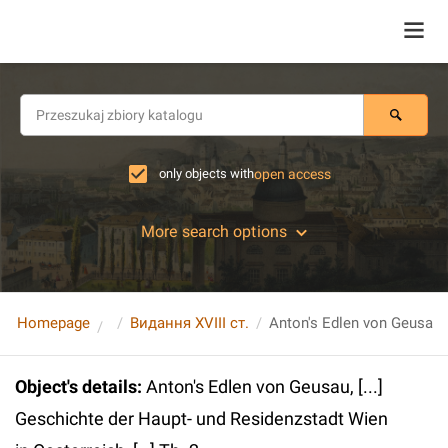
only objects with
open access
More search options
Homepage
Видання XVIII ст.
Object's details
:
Anton's Edlen von Geusau, [...]
Geschichte der Haupt- und Residenzstadt Wien