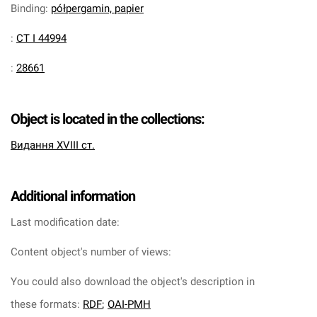
Binding
:
półpergamin, papier
:
CT I 44994
:
28661
Object is located in the collections:
Видання XVIII ст.
Additional information
Last modification date:
Content object's number of views:
You could also download the object's description in
these formats:
RDF
;
OAI-PMH