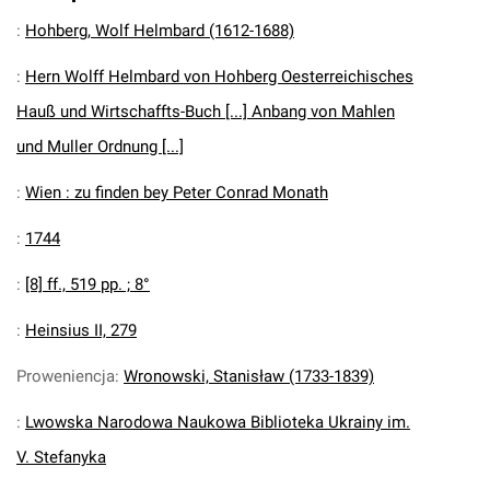
:
Hohberg, Wolf Helmbard (1612-1688)
:
Hern Wolff Helmbard von Hohberg Oesterreichisches
Hauß und Wirtschaffts-Buch [...] Anbang von Mahlen
und Muller Ordnung [...]
:
Wien : zu finden bey Peter Conrad Monath
:
1744
:
[8] ff., 519 pp. ; 8°
:
Heinsius II, 279
Proweniencja
:
Wronowski, Stanisław (1733-1839)
:
Lwowska Narodowa Naukowa Biblioteka Ukrainy im.
V. Stefanyka