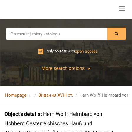
only objects with
open access
More search options
Homepage
Видання XVIII ст.
Object's details
:
Hern Wolff Helmbard von
Hohberg Oesterreichisches Hauß und