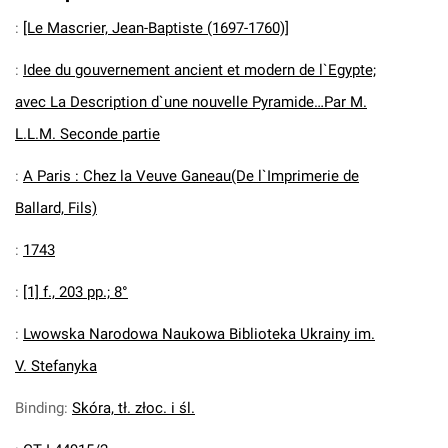
:
[Le Mascrier, Jean-Baptiste (1697-1760)]
:
Idee du gouvernement ancient et modern de l`Egypte;
avec La Description d`une nouvelle Pyramide…Par M.
L.L.M. Seconde partie
:
A Paris : Chez la Veuve Ganeau(De l`Imprimerie de
Ballard, Fils)
:
1743
:
[1] f., 203 pp.; 8°
:
Lwowska Narodowa Naukowa Biblioteka Ukrainy im.
V. Stefanyka
Binding
:
Skóra, tł. złoc. i śl.