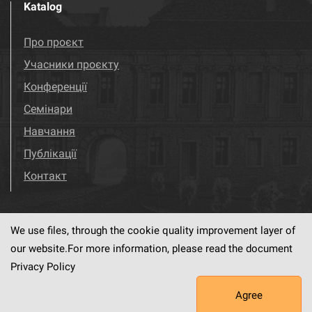
Katalog
Про проєкт
Учасники проєкту
Конференції
Семінари
Навчання
Публікації
Контакт
We use files, through the cookie quality improvement layer of
Visit us!
Facebook
our website.For more information, please read the document
Privacy Policy
Agree
This service runs on
dLibra6.4.18-SNAPSHOT
software created by
PSNC