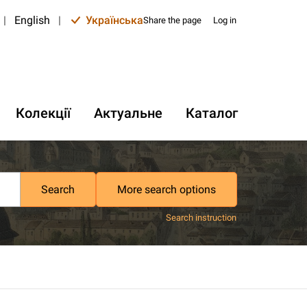
|
English
|
Українська
Share the page
Log in
Колекції
Актуальне
Каталог
Search
More search options
Search instruction