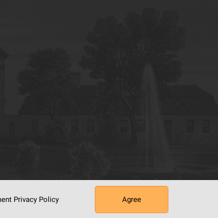
ument
Privacy Policy
Agree
tworking Center