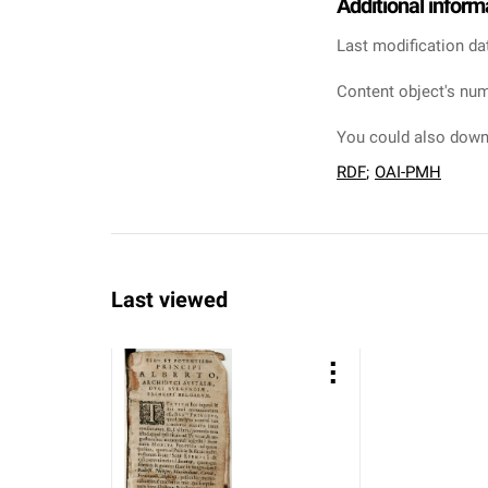
Additional inform
Last modification da
Content object's num
You could also downl
RDF
;
OAI-PMH
Last viewed