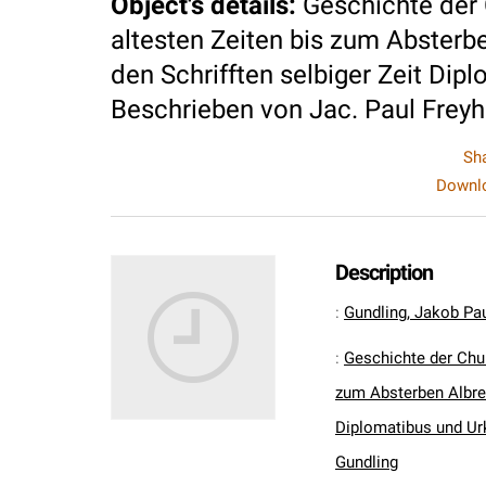
Object's details
:
Geschichte der
altesten Zeiten bis zum Absterb
den Schrifften selbiger Zeit Di
Beschrieben von Jac. Paul Freyh
Sh
Downlo
Description
:
Gundling, Jakob Pa
:
Geschichte der Chu
zum Absterben Albrec
Diplomatibus und Ur
Gundling