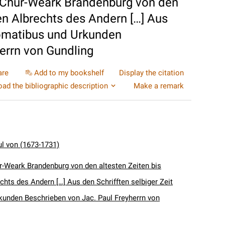
 Chur-Weark Brandenburg von den
en Albrechts des Andern […] Aus
plomatibus und Urkunden
errn von Gundling
are
Add to my bookshelf
Display the citation
ad the bibliographic description
Make a remark
ul von (1673-1731)
r-Weark Brandenburg von den altesten Zeiten bis
hts des Andern […] Aus den Schrifften selbiger Zeit
kunden Beschrieben von Jac. Paul Freyherrn von