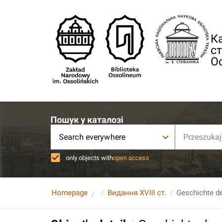
Ка
ст
О
Пошук у каталозі
Search everywhere
only objects with
open access
Homepage
Видання XVIII ст.