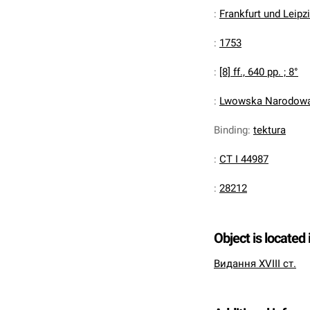
:
Frankfurt und Leipzig
:
1753
:
[8] ff., 640 pp. ; 8°
:
Lwowska Narodowa 
Binding
:
tektura
:
CT I 44987
:
28212
Object is located 
Видання XVIII ст.