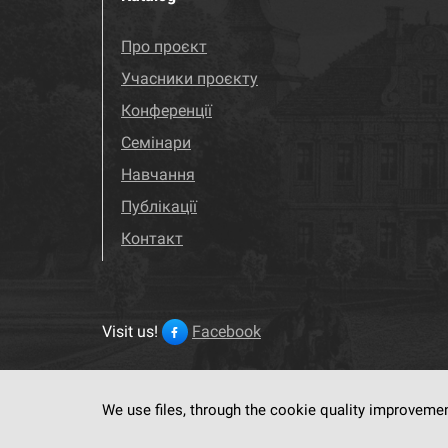
Про проєкт
Учасники проєкту
Конференції
Семінари
Навчання
Публікації
Контакт
Visit us!
Facebook
We use files, through the cookie quality improveme
This service run