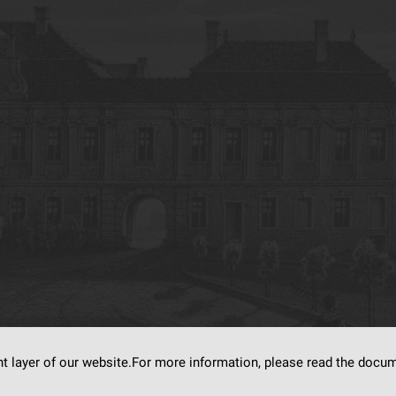
nt layer of our website.For more information, please read the doc
s on
dLibra6.4.18-SNAPSHOT
software created by
Poznan Supercomputing and Ne