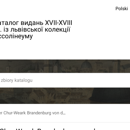
Polski
талог видань XVII-XVIII
. із львівської колекції
ссолінеуму
Geschichte der Chur-Weark Brandenburg von den altesten Zeiten bis zum Absterben Albrechts des Andern […] Aus den Schrifften selbiger Zeit Diplomatibus und Urkunden Beschrieben von Jac. Paul Freyherrn von Gundling