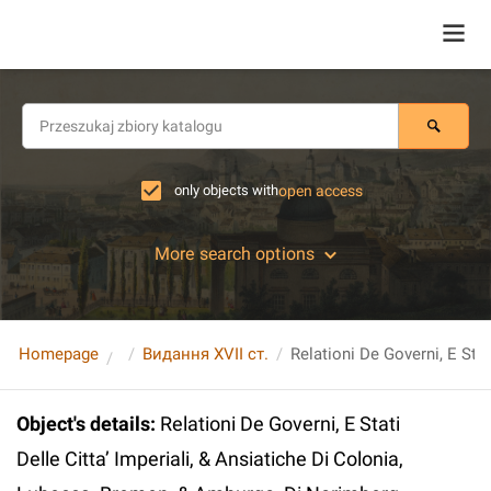
only objects with
open access
More search options
Homepage
Видання XVII ст.
Object's details
:
Relationi De Governi, E Stati
Delle Citta’ Imperiali, & Ansiatiche Di Colonia,