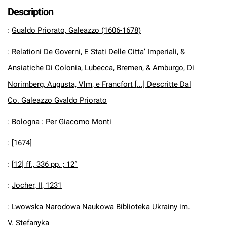
Description
:
Gualdo Priorato, Galeazzo (1606-1678)
:
Relationi De Governi, E Stati Delle Citta’ Imperiali, &
Ansiatiche Di Colonia, Lubecca, Bremen, & Amburgo, Di
Norimberg, Augusta, Vlm, e Francfort [...] Descritte Dal
Co. Galeazzo Gvaldo Priorato
:
Bologna : Per Giacomo Monti
:
[1674]
:
[12] ff., 336 pp. ; 12°
:
Jocher, II, 1231
:
Lwowska Narodowa Naukowa Biblioteka Ukrainy im.
V. Stefanyka