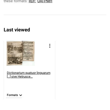
these formats:
RDF
;
OAI-PMH
Last viewed
Dictionarium quatuor linguarum
[...] sive Hetrusce...
Formats