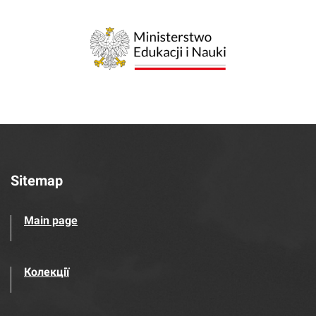
Sitemap
Main page
Колекції