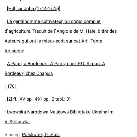
:
[Hill, sir John (1714-1775)]
:
Le gentilhomme cultivateur, ou corps complet
d`agriculture, Traduit de l`Anglois de M. Hale, & tire des
Auteurs qui ont le mieux ecrit sur cet Art…Tome
troisieme
:
A Paris; a Bordeaux : A Paris, chez P.G. Simon. A
Bordeaux, chez Chapuis
:
1761
:
[2] ff., XV pp., 491 pp., 2 tabl.; 8°
:
Lwowska Narodowa Naukowa Biblioteka Ukrainy im.
V. Stefanyka
Binding
:
Półskórek, tł. złoc.