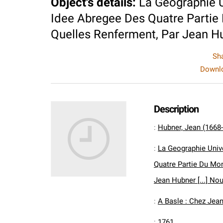
Object's details
:
La Geographie U
Idee Abregee Des Quatre Partie 
Quelles Renferment, Par Jean Hubn
Sh
Downlo
Description
:
Hubner, Jean (1668
:
La Geographie Univ
Quatre Partie Du Mon
Jean Hubner [...] Nou
:
A Basle : Chez Jea
:
1761