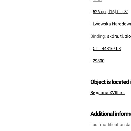
:
526 pp., [16] ff. ; 8°
:
Lwowska Narodowa 
Binding
:
skóra, tł. zł
:
CT I 44816/T.3
:
29300
Object is located 
Видання XVIII ст.
Additional inform
Last modification da