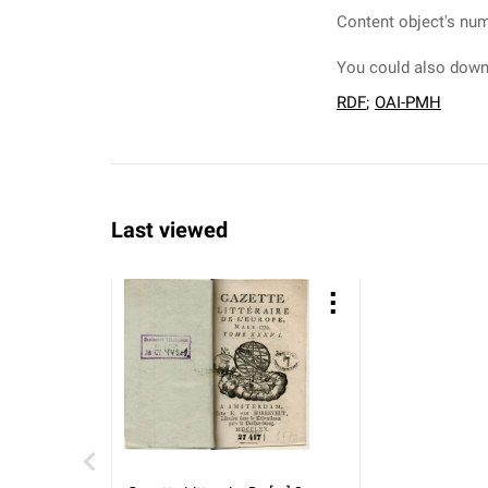
Content object's num
You could also downl
RDF
;
OAI-PMH
Last viewed