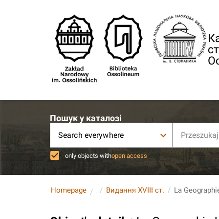
Ка
ст
О
Пошук у каталозі
Search everywhere
only objects with
open access
Homepage
Видання XVIII ст.