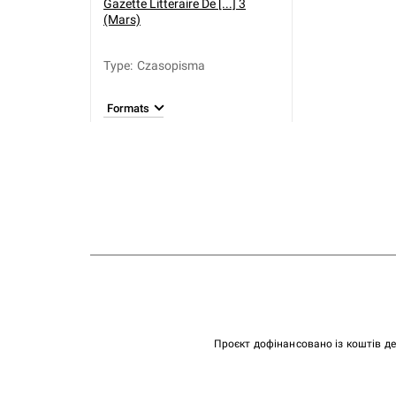
Gazette Litteraire De [...] 3
(Mars)
Type
:
Czasopisma
Formats
Проєкт дофінансовано із коштів д