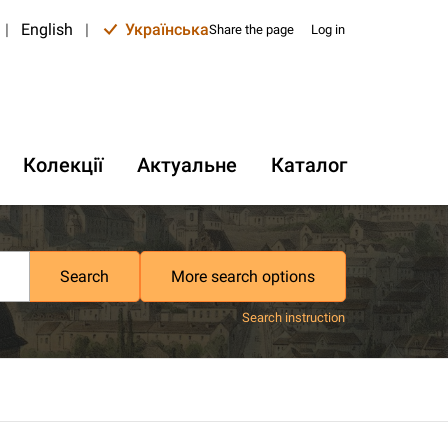
|
English
|
Українська
Share the page
Log in
Колекції
Актуальне
Каталог
Search
More search options
Search instruction