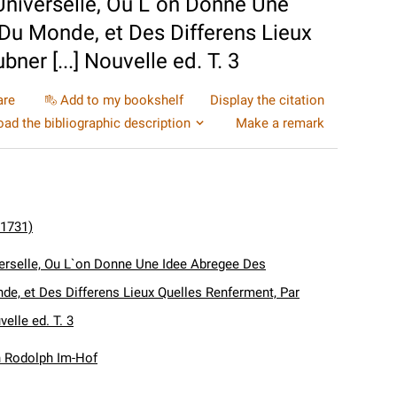
niverselle, Ou L`on Donne Une
Du Monde, et Des Differens Lieux
er [...] Nouvelle ed. T. 3
are
Add to my bookshelf
Display the citation
ad the bibliographic description
Make a remark
-1731)
erselle, Ou L`on Donne Une Idee Abregee Des
de, et Des Differens Lieux Quelles Renferment, Par
velle ed. T. 3
n Rodolph Im-Hof