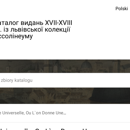
Polski
талог видань XVII-XVIII
. із львівської колекції
ссолінеуму
La Geographie Universelle, Ou L`on Donne Une Idee Abregee Des Quatre Partie Du Monde, et Des Differens Lieux Quelles Renferment, Par Jean Hubner [...] Nouvelle ed. T. 3