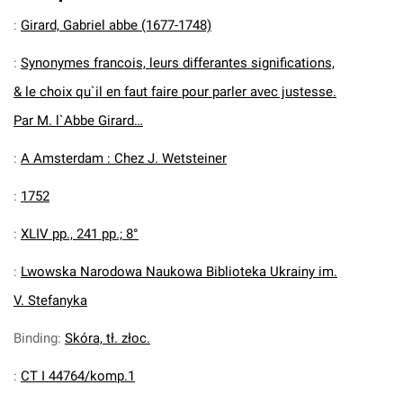
:
Girard, Gabriel abbe (1677-1748)
:
Synonymes francois, leurs differantes significations,
& le choix qu`il en faut faire pour parler avec justesse.
Par M. l`Abbe Girard…
:
A Amsterdam : Chez J. Wetsteiner
:
1752
:
XLIV pp., 241 pp.; 8°
:
Lwowska Narodowa Naukowa Biblioteka Ukrainy im.
V. Stefanyka
Binding
:
Skóra, tł. złoc.
:
CT I 44764/komp.1