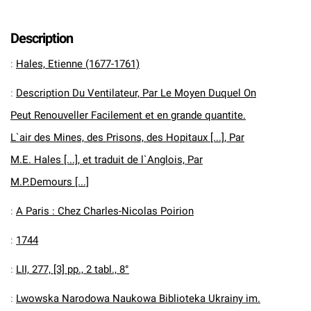
Description
:
Hales, Etienne (1677-1761)
:
Description Du Ventilateur, Par Le Moyen Duquel On
Peut Renouveller Facilement et en grande quantite.
L`air des Mines, des Prisons, des Hopitaux [...], Par
M.E. Hales [...], et traduit de l`Anglois, Par
M.P.Demours [...]
:
A Paris : Chez Charles-Nicolas Poirion
:
1744
:
LII, 277, [3] pp., 2 tabl., 8°
:
Lwowska Narodowa Naukowa Biblioteka Ukrainy im.