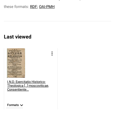
these formats:
RDF
;
OAI-PMH
Last viewed
I.N.D. Exercitatio Historico-
Theologica [...] moscoviticae,
Consentiente...
Formats