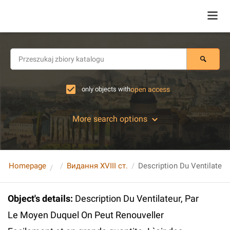
only objects with
open access
More search options
Homepage
Видання XVIII ст.
Object's details
:
Description Du Ventilateur, Par
Le Moyen Duquel On Peut Renouveller