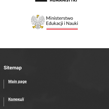
Sitemap
Main page
Колекції