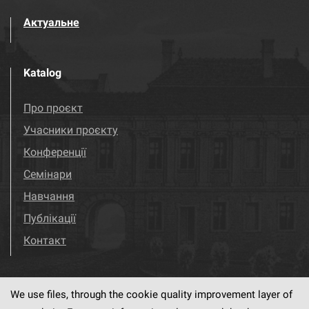
Актуальне
Katalog
Про проєкт
Учасники проєкту
Конференції
Семінари
Навчання
Публікації
Контакт
We use files, through the cookie quality improvement layer of
Visit us!
Facebook