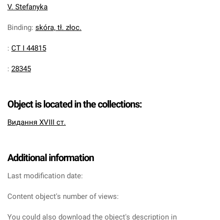
V. Stefanyka
Binding
:
skóra, tł. złoc.
:
CT I 44815
:
28345
Object is located in the collections:
Видання XVIII ст.
Additional information
Last modification date:
Content object's number of views:
You could also download the object's description in