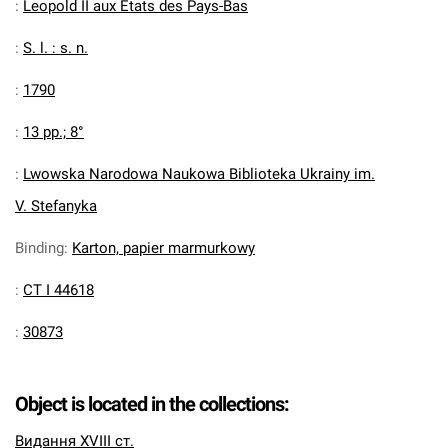
:
Leopold II aux Etats des Pays-Bas
:
S. l. : s. n.
:
1790
:
13 pp.; 8°
:
Lwowska Narodowa Naukowa Biblioteka Ukrainy im.
V. Stefanyka
Binding
:
Karton, papier marmurkowy
:
CT I 44618
:
30873
Object is located in the collections:
Видання XVIII ст.