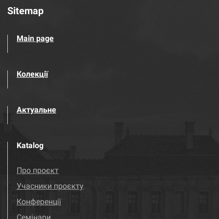
Sitemap
Main page
Колекції
Актуальне
Katalog
Про проєкт
Учасники проєкту
Конференції
Семінари