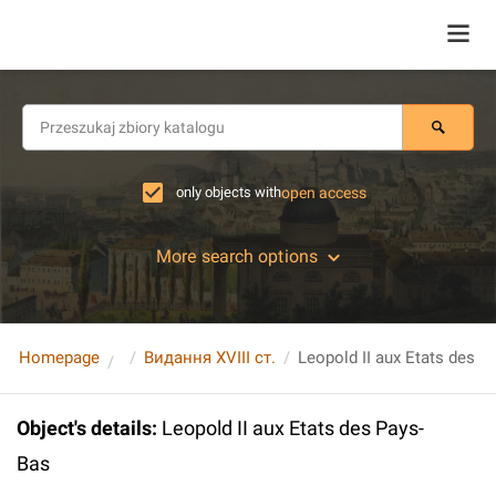
only objects with
open access
More search options
Homepage
Видання XVIII ст.
Leopold II aux Etats des P
Object's details
:
Leopold II aux Etats des Pays-
Bas