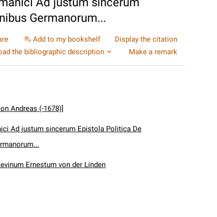
rmanici Ad justum sincerum
ionibus Germanorum...
are
Add to my bookshelf
Display the citation
ad the bibliographic description
Make a remark
mon Andreas (-1678)]
ici Ad justum sincerum Epistola Politica De
ermanorum...
evinum Ernestum von der Linden