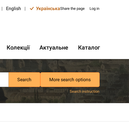
|
English
|
Українська
Share the page
Log in
Колекції
Актуальне
Каталог
Search
More search options
Search instruction