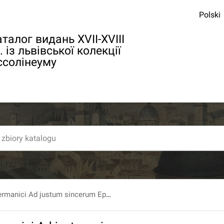
Polski
талог видань XVII-XVIII
. із львівської колекції
ссолінеуму
Constantini Germanici Ad justum sincerum Epistola Politica De Peregrinationibus Germanorum...