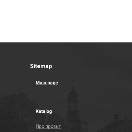
Sitemap
Main page
Katalog
Про проєкт