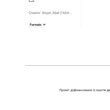
[...].
Creator
:
Boyer, Abel (1664-
1729)
Formats
Проєкт дофінансовано із коштів д