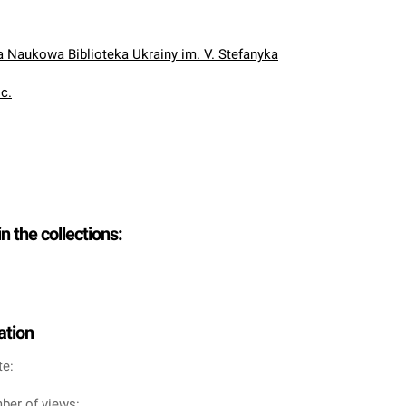
Naukowa Biblioteka Ukrainy im. V. Stefanyka
oc.
in the collections:
ation
te:
ber of views: