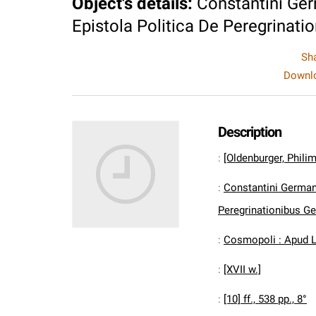
Object's details
:
Constantini Ge
Epistola Politica De Peregrinat
Sh
Downlo
Description
:
[Oldenburger, Phili
:
Constantini German
Peregrinationibus G
:
Cosmopoli : Apud L
:
[XVII w.]
:
[10] ff., 538 pp., 8°