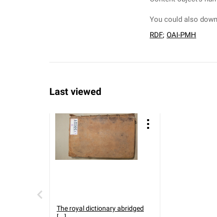
You could also downl
RDF
;
OAI-PMH
Last viewed
The royal dictionary abridged