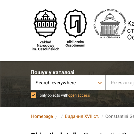
Ка
ст
О
Пошук у каталозі
Search everywhere
only objects with
open access
Homepage
Видання XVII ст.