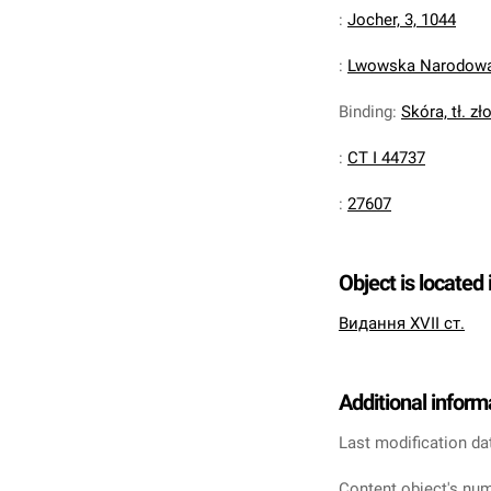
:
Jocher, 3, 1044
:
Lwowska Narodowa 
Binding
:
Skóra, tł. zł
:
CT I 44737
:
27607
Object is located 
Видання XVII ст.
Additional inform
Last modification da
Content object's num