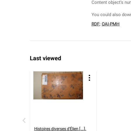
Content object's nu
You could also down
RDF
;
OAI-PMH
Last viewed
Histoires diverses d'Élien [...].