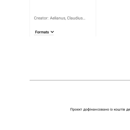
Creator
:
Aelianus, Claudius
Praenestinus (ca 190-
260)
Formats
Проєкт дофінансовано із коштів д