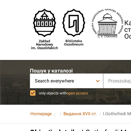
Ка
ст
О
Пошук у каталозі
Search everywhere
only objects with
open access
Homepage
Видання XVII ст.