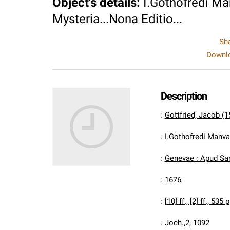
Object's details
:
I.Gothofredi Man
Mysteria...Nona Editio...
Sh
Downlo
Description
:
Gottfried, Jacob (
:
I.Gothofredi Manval
:
Genevae : Apud S
:
1676
:
[10] ff., [2] ff., 535 p
:
Joch.,2, 1092