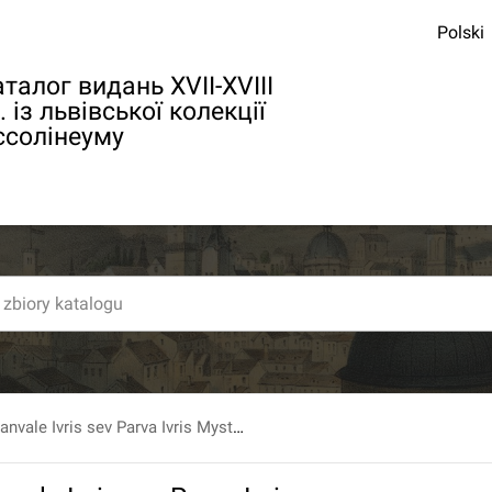
Polski
талог видань XVII-XVIII
. із львівської колекції
ссолінеуму
I.Gothofredi Manvale Ivris sev Parva Ivris Mysteria...Nona Editio...