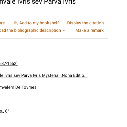
vale Ivris sev Parva Ivris
are
Add to my bookshelf
Display the citation
ad the bibliographic description
Make a remark
1587-1652)
e Ivris sev Parva Ivris Mysteria...Nona Editio...
amvelem De Tovrnes
p., 8°