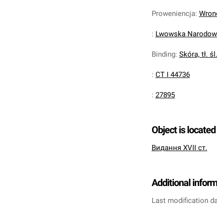
Proweniencja
:
Wrono
:
Lwowska Narodowa 
Binding
:
Skóra, tł. śl
:
CT I 44736
:
27895
Object is located 
Видання XVII ст.
Additional infor
Last modification da