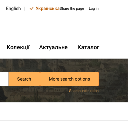
|
English
|
Українська
Share the page
Log in
Колекції
Актуальне
Каталог
Search
More search options
Search instruction