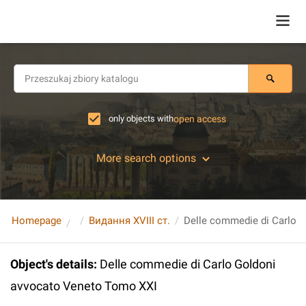
only objects with
open access
More search options
Homepage
Видання XVIII ст.
Object's details
:
Delle commedie di Carlo Goldoni
avvocato Veneto Tomo XXI