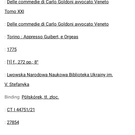
:
Delle commedie di Carlo Goldoni avvocato Veneto
Tomo XXI
:
Delle commedie di Carlo Goldoni avvocato Veneto
:
Torino : Appresso Guibert, e Orgeas
:
1775
:
[1] f., 272 pp.; 8°
:
Lwowska Narodowa Naukowa Biblioteka Ukrainy im.
V. Stefanyka
Binding
:
Półskórek, tł. złoc.
:
CT I 44751/21
:
27854