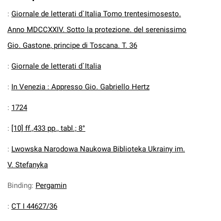
:
Giornale de letterati d`Italia Tomo trentesimosesto.
Anno MDCCXXIV. Sotto la protezione. del serenissimo
Gio. Gastone, principe di Toscana. T. 36
:
Giornale de letterati d`Italia
:
In Venezia : Appresso Gio. Gabriello Hertz
:
1724
:
[10] ff.,433 pp., tabl.; 8°
:
Lwowska Narodowa Naukowa Biblioteka Ukrainy im.
V. Stefanyka
Binding
:
Pergamin
:
CT I 44627/36