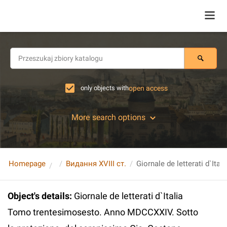
only objects with
open access
More search options
Homepage
Видання XVIII ст.
Object's details
:
Giornale de letterati d`Italia
Tomo trentesimosesto. Anno MDCCXXIV. Sotto