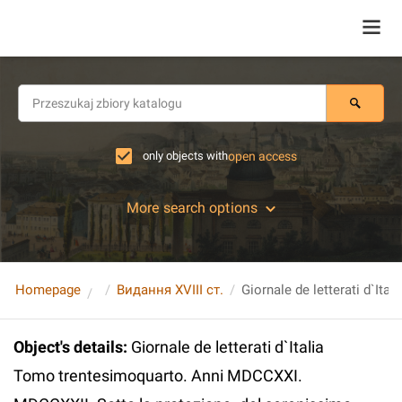
only objects with
open access
More search options
Homepage
Видання XVIII ст.
Object's details
:
Giornale de letterati d`Italia
Tomo trentesimoquarto. Anni MDCCXXI.