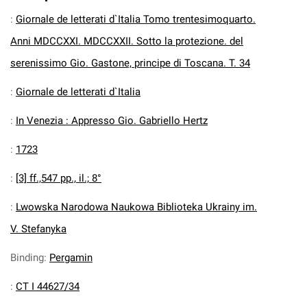
:
Giornale de letterati d`Italia Tomo trentesimoquarto.
Anni MDCCXXI. MDCCXXII. Sotto la protezione. del
serenissimo Gio. Gastone, principe di Toscana. T. 34
:
Giornale de letterati d`Italia
:
In Venezia : Appresso Gio. Gabriello Hertz
:
1723
:
[3] ff.,547 pp., il.; 8°
:
Lwowska Narodowa Naukowa Biblioteka Ukrainy im.
V. Stefanyka
Binding
:
Pergamin
:
CT I 44627/34