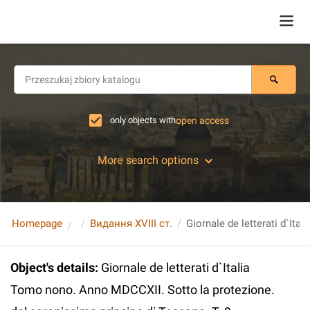
only objects with
open access
More search options
Homepage
Видання XVIII ст.
Object's details
:
Giornale de letterati d`Italia
Tomo nono. Anno MDCCXII. Sotto la protezione.