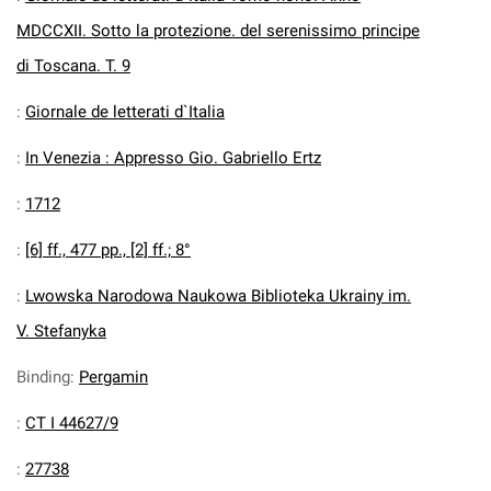
MDCCXII. Sotto la protezione. del serenissimo principe
di Toscana. T. 9
:
Giornale de letterati d`Italia
:
In Venezia : Appresso Gio. Gabriello Ertz
:
1712
:
[6] ff., 477 pp., [2] ff.; 8°
:
Lwowska Narodowa Naukowa Biblioteka Ukrainy im.
V. Stefanyka
Binding
:
Pergamin
:
CT I 44627/9
:
27738