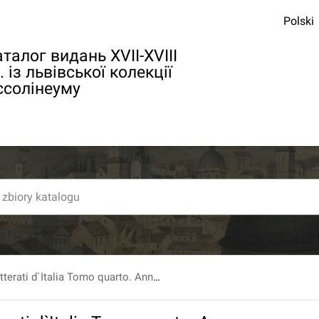
Polski
талог видань XVII-XVIII
. із львівської колекції
ссолінеуму
Giornale de letterati d`Italia Tomo quarto. Anno MDCCX. Sotto la protezione. del serenissimo principe di Toscana. T. 4