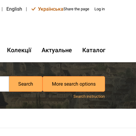
|
English
|
Українська
Share the page
Log in
Колекції
Актуальне
Каталог
Search
More search options
Search instruction