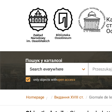
Ка
ст
О
Пошук у каталозі
Search everywhere
only objects with
open access
Homepage
Видання XVIII ст.