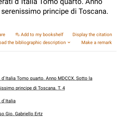
erati d`Italia Tomo quarto. Anno
 serenissimo principe di Toscana.
are
Add to my bookshelf
Display the citation
ad the bibliographic description
Make a remark
ti d`Italia Tomo quarto. Anno MDCCX. Sotto la
nissimo principe di Toscana. T. 4
 d`Italia
so Gio. Gabriello Ertz