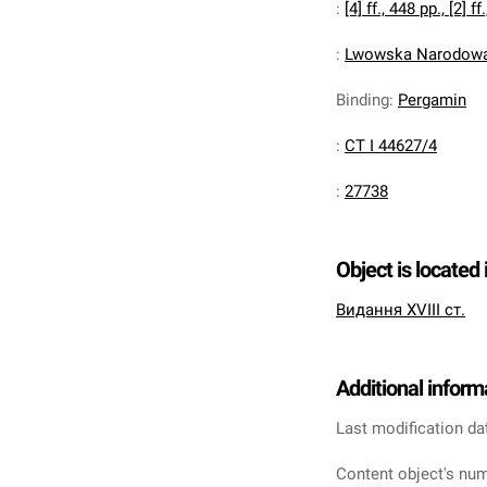
:
[4] ff., 448 pp., [2] ff.,
:
Lwowska Narodowa 
Binding
:
Pergamin
:
CT I 44627/4
:
27738
Object is located 
Видання XVIII ст.
Additional inform
Last modification da
Content object's num