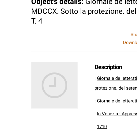
Object's details
:
Giornale de lett
MDCCX. Sotto la protezione. del
T. 4
Sh
Downlo
Description
:
Giornale de lettera
protezione. del sere
:
Giornale de letterati
:
In Venezia : Appres
:
1710