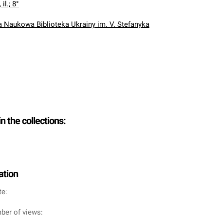
 il.; 8°
Naukowa Biblioteka Ukrainy im. V. Stefanyka
in the collections:
ation
te:
ber of views: