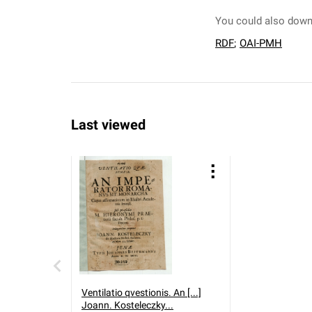
You could also downl
RDF
;
OAI-PMH
Last viewed
Ventilatio qvestionis. An [...]
Joann. Kosteleczky...