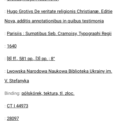
:
Hugo Grotivs De veritate religionis Christianæ. Editie
Nova, additis annotationibus in quibus testimonia
:
Parisiis : Sumptibus Seb. Cramoisy, Typographi Regii
:
1640
:
[8] ff., 581 pp., [3] pp. ; 8°
:
Lwowska Narodowa Naukowa Biblioteka Ukrainy im.
V. Stefanyka
Binding
:
półskórek, tektura, tł. złoc.
:
CT I 44973
:
28097