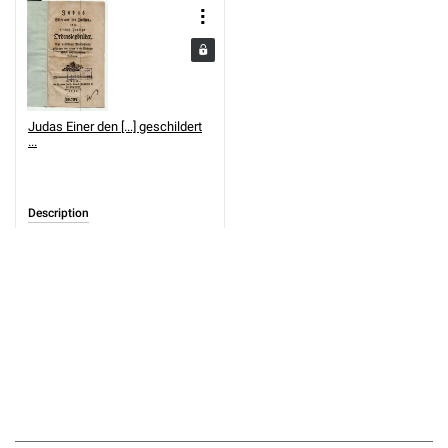
Judas Einer den [...] geschildert
...
Description