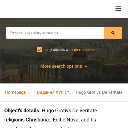
only objects with
open access
More search options
Homepage
Видання XVII ст.
Object's details
:
Hugo Grotivs De veritate
religionis Christianæ. Editie Nova, additis