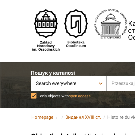
Ка
ст
О
Пошук у каталозі
Search everywhere
only objects with
open access
Homepage
Видання XVIII ст.