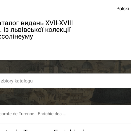
Polski
талог видань XVII-XVIII
. із львівської колекції
ссолінеуму
Histoire du vicomte de Turenne...Enrichie des Plans de Batailles et dez Sieges... T. 3