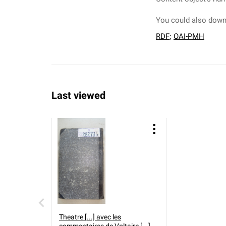
You could also downl
RDF
;
OAI-PMH
Last viewed
Theatre [...] avec les