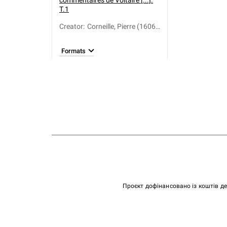
commentaires de Voltaire [...].
T.1
Creator
:
Corneille, Pierre (1606-
1684)
Formats
Проєкт дофінансовано із коштів д