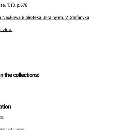
se, T.13, p.678
Naukowa Biblioteka Ukrainy im. V. Stefanyka
. złoc.
in the collections:
ation
te:
ber of views: