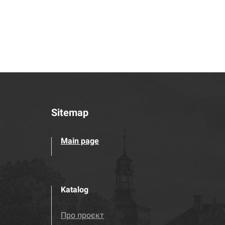
Sitemap
Main page
Katalog
Про проєкт