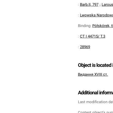
:
Barb.II, 797
;
Larous
:
Lwowska Narodowa 
Binding
:
Półskórek, tł
:
CT I 44715/ T.3
:
28969
Object is located 
Видання XVIII ст.
Additional inform
Last modification da
Content object's num