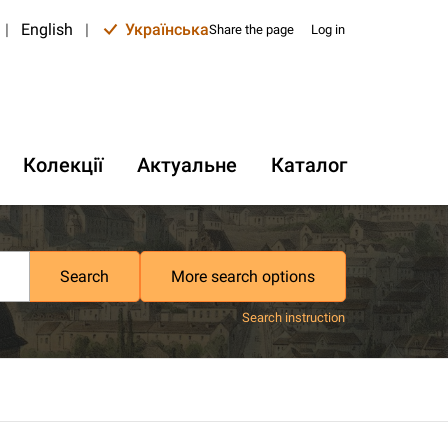
|
English
|
Українська
Share the page
Log in
Колекції
Актуальне
Каталог
Search
More search options
Search instruction