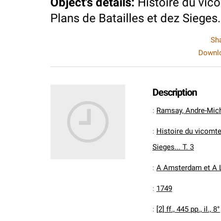
Object's details
:
Histoire du vic
Plans de Batailles et dez Sieges..
Sh
Downlo
Description
:
Ramsay, Andre-Mich
:
Histoire du vicomte
Sieges... T. 3
:
A Amsterdam et A L
:
1749
:
[2] ff., 445 pp., il., 8°