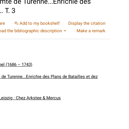
omte de Turenne...Enrichie des
. T. 3
are
Add to my bookshelf
Display the citation
ad the bibliographic description
Make a remark
el (1686 – 1743)
 de Turenne...Enrichie des Plans de Batailles et dez
eipzig : Chez Arkstee & Mercus