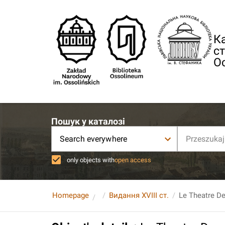
Ка
ст
О
Пошук у каталозі
Search everywhere
only objects with
open access
Homepage
Видання XVIII ст.