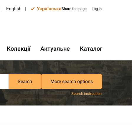
|
English
|
Українська
Share the page
Log in
Колекції
Актуальне
Каталог
Search
More search options
Search instruction