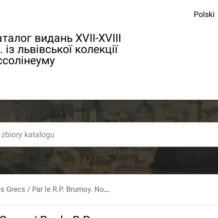
Polski
талог видань XVII-XVIII
. із львівської колекції
ссолінеуму
Le Theatre Des Grecs / Par le R.P. Brumoy. Nouvelle Edition, revue, corrigée & augmentée. T.1.