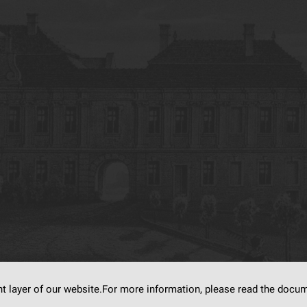
nt layer of our website.For more information, please read the doc
s on
dLibra6.4.18-SNAPSHOT
software created by
Poznan Supercomputing and Ne