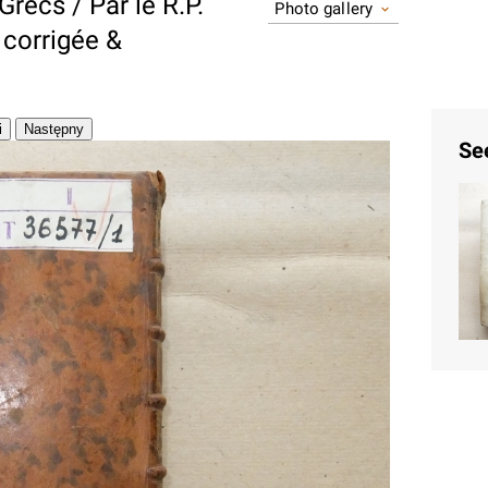
recs / Par le R.P.
Photo gallery
 corrigée &
Se