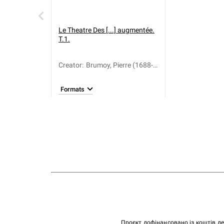
Le Theatre Des [...] augmentée.
T.1.
Creator
:
Brumoy, Pierre (1688-
1742)
Formats
Проєкт дофінансовано із коштів д