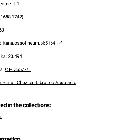
ntée. T.1.
(1688-1742)
63
olitana.ossolineum.pl:5164
ska
:
23.494
na
:
CT-I 36577/1
A Paris : Chez les Libraires Associés.
ted in the collections:
т.
formation