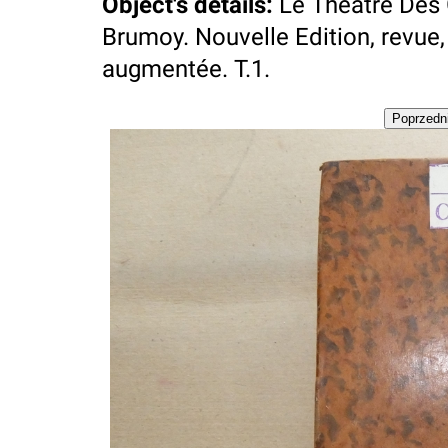
Object's details
:
Le Theatre Des G
Brumoy. Nouvelle Edition, revue,
augmentée. T.1.