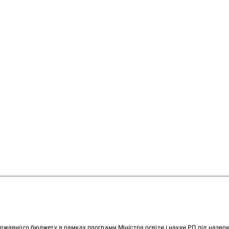
ержавного бюджету в рамках програми Міністра освіти і науки РП під назв