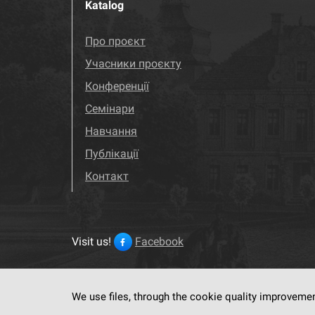
Katalog
Про проєкт
Учасники проєкту
Конференції
Семінари
Навчання
Публікації
Контакт
Visit us!
Facebook
We use files, through the cookie quality improveme
This service run