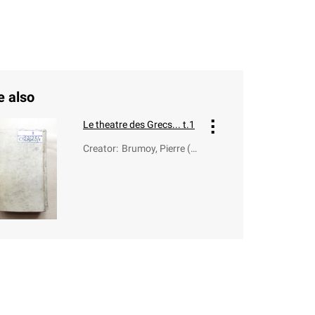
e also
Le theatre des Grecs... t.1
Creator
:
Brumoy, Pierre (1
688-1742)