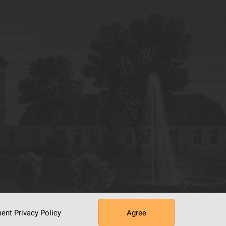
ument
Privacy Policy
Agree
tworking Center