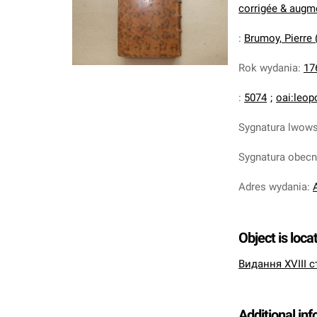
corrigée & augme
:
Brumoy, Pierre 
Rok wydania
:
17
:
5074
;
oai:leop
Sygnatura lwow
Sygnatura obec
Adres wydania
:
Object is loca
Видання XVIII с
Additional in