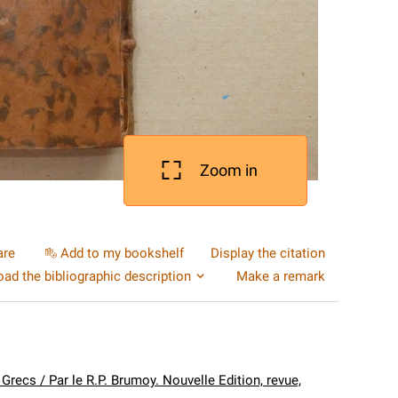
Zoom in
are
Add to my bookshelf
Display the citation
ad the bibliographic description
Make a remark
Grecs / Par le R.P. Brumoy. Nouvelle Edition, revue,