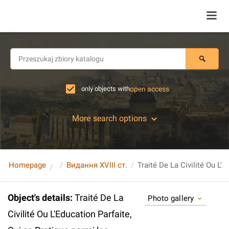
only objects with
open access
More search options
Homepage
Видання XVIII ст.
Object's details
:
Traité De La
Photo gallery
Civilité Ou L'Education Parfaite,