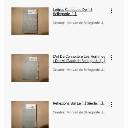
Lettres Curieuses De [...]
Bellegarde. [...].
Creator
:
Morvan de Bellegarde, Je
an-Baptiste (1648-1734)
L'Art De Connoitere Les Hommes
/ Par M. l'Abbé de Bellegarde. [...].
Creator
:
Morvan de Bellegarde, Je
an-Baptiste (1648-1734)
Reflexions Sur Le [...] Siécle. [...].
Creator
:
Morvan de Bellegarde, Je
an-Baptiste (1648-1734)