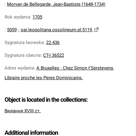
:
Morvan de Bellegarde, Jean-Baptiste (1648-1734)
Rok wydania
:
1705
:
5059
;
oai:leopolitana.ossolineum.pl:5119
Sygnatura lwowska
:
22.436
Sygnatura obecna
:
CT-I 36522
Adres wydania
:
A Bruxelles : Chez Simon t'Serstevens,
Libraire proche les Peres Dominicains.
Object is located in the collections:
Видання XVIII ст.
Additional information