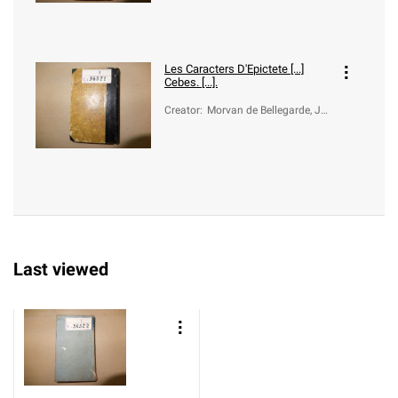
Les Caracters D'Epictete [...]
Cebes. [...].
Creator
:
Morvan de Bellegarde, Je
an-Baptiste (1648-1734)
Last viewed