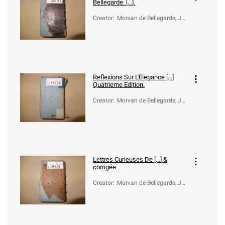
Bellegarde. [...].
Creator
:
Morvan de Bellegarde, Je
an-Baptiste (1648-1734)
Reflexions Sur L'Elegance [...]
Quatrieme Edition.
Creator
:
Morvan de Bellegarde, Je
an-Baptiste (1648-1734)
Lettres Curieuses De [...] &
corrigée.
Creator
:
Morvan de Bellegarde, Je
an-Baptiste (1648-1734)