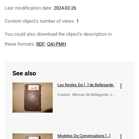
Last modification date:
2024-02-26
Content object's number of views:
1
You could also download the object's description in
these formats:
RDF
;
OAI-PMH
See also
Les Regles De [...] de Bellegarde.
Creator
:
Morvan de Bellegarde, Je
an-Baptiste (1648-1734)
Modeles De Conversations [...]