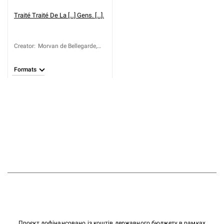
Traité
Traité De La [...] Gens. [...].
Creator
:
Morvan de Bellegarde,
Jean-Baptiste (1648-
1734)
Formats
Проєкт дофінансовано із коштів державного бюджету в рамках