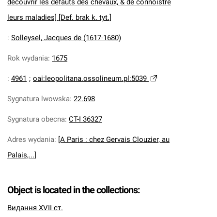
découvrir les défauts des chevaux, & de connoistre
leurs maladies] [Def. brak k. tyt.]
:
Solleysel, Jacques de (1617-1680)
Rok wydania
:
1675
:
4961
;
oai:leopolitana.ossolineum.pl:5039
Sygnatura lwowska
:
22.698
Sygnatura obecna
:
CT-I 36327
Adres wydania
:
[A Paris : chez Gervais Clouzier, au
Palais,...]
Object is located in the collections:
Видання XVII ст.