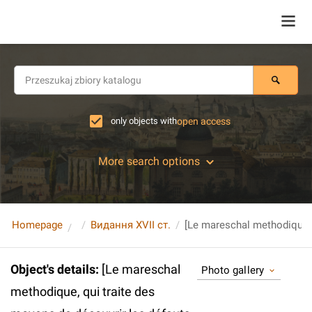
only objects with
open access
More search options
Homepage
Видання XVII ст.
Object's details
:
[Le mareschal
Photo gallery
methodique, qui traite des