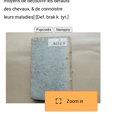
moyens de découvrir les défauts
des chevaux, & de connoistre
leurs maladies] [Def. brak k. tyt.]
Zoom in