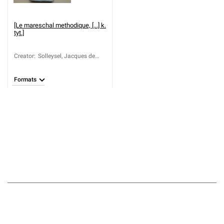
[Le mareschal methodique, [...] k.
tyt.]
Creator
:
Solleysel, Jacques de
(1617-1680)
Formats