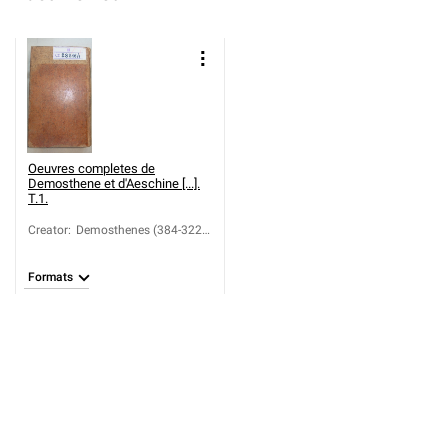
Oeuvres completes de
Demosthene et d'Aeschine [...].
T.1.
Creator
:
Demosthenes (384-322
a.C.)
Formats