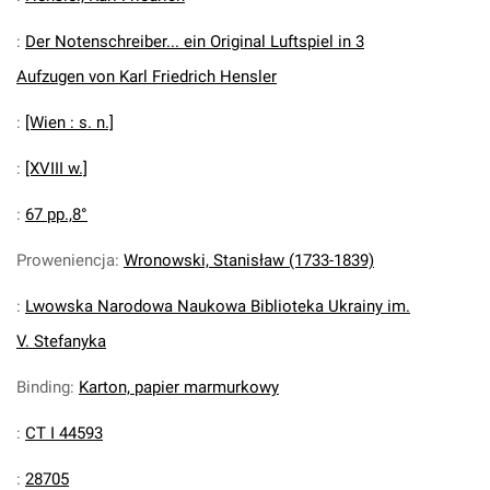
:
Der Notenschreiber... ein Original Luftspiel in 3
Aufzugen von Karl Friedrich Hensler
:
[Wien : s. n.]
:
[XVIII w.]
:
67 pp.,8°
Proweniencja
:
Wronowski, Stanisław (1733-1839)
:
Lwowska Narodowa Naukowa Biblioteka Ukrainy im.
V. Stefanyka
Binding
:
Karton, papier marmurkowy
:
CT I 44593
:
28705