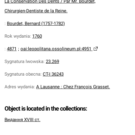
La Conservation Des Dents / Par Mr. Bourdet,
Chirurgien-Dentiste de la Reine.
:
Bourdet, Bernard (1757-1782)
Rok wydania
:
1760
:
4871
;
oai:leopolitana.ossolineum.pl:4951
Sygnatura lwowska
:
23.269
Sygnatura obecna
:
CT-I 36243
Adres wydania
:
A Lausanne : Chez François Grasset.
Object is located in the collections:
Видання XVIII ст.