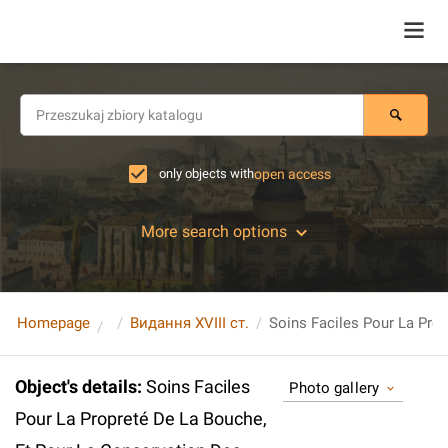
only objects with
open access
More search options
Homepage
Видання XVIII ст.
Object's details
:
Soins Faciles
Photo gallery
Pour La Propreté De La Bouche,