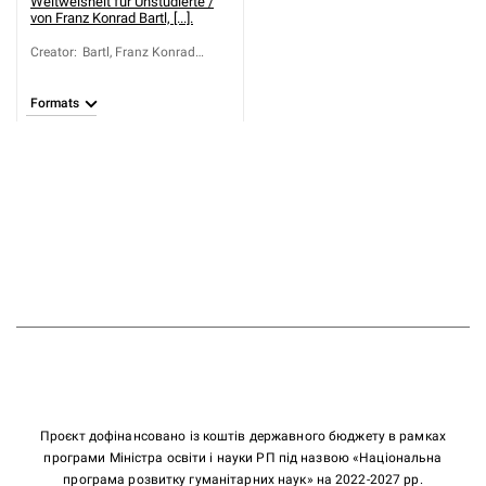
Weltweisheit für Unstudierte /
von Franz Konrad Bartl, [...].
Creator
:
Bartl, Franz Konrad
(1750-1813)
Formats
Проєкт дофінансовано із коштів державного бюджету в рамках
програми Міністра освіти і науки РП під назвою «Національна
програма розвитку гуманітарних наук» на 2022-2027 рр.