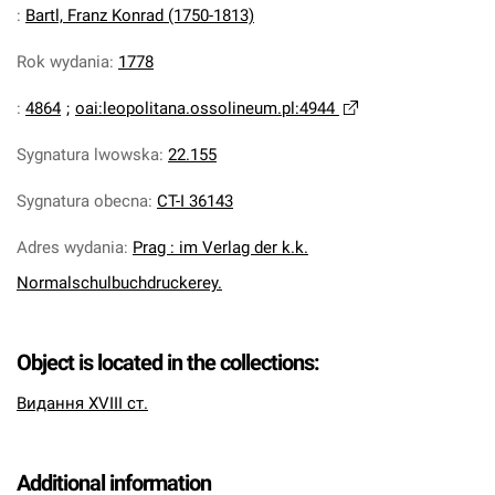
:
Bartl, Franz Konrad (1750-1813)
Rok wydania
:
1778
:
4864
;
oai:leopolitana.ossolineum.pl:4944
Sygnatura lwowska
:
22.155
Sygnatura obecna
:
CT-I 36143
Adres wydania
:
Prag : im Verlag der k.k.
Normalschulbuchdruckerey.
Object is located in the collections:
Видання XVIII ст.
Additional information