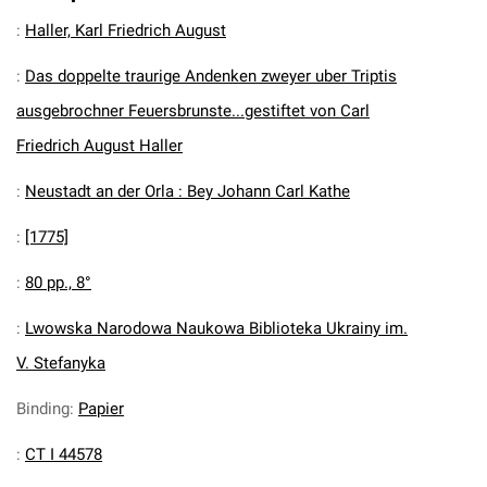
:
Haller, Karl Friedrich August
:
Das doppelte traurige Andenken zweyer uber Triptis
ausgebrochner Feuersbrunste...gestiftet von Carl
Friedrich August Haller
:
Neustadt an der Orla : Bey Johann Carl Kathe
:
[1775]
:
80 pp., 8°
:
Lwowska Narodowa Naukowa Biblioteka Ukrainy im.
V. Stefanyka
Binding
:
Papier
:
CT I 44578