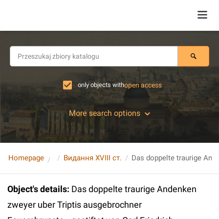
only objects with
open access
More search options
Homepage
Видання XVIII ст.
Object's details
:
Das doppelte traurige Andenken
zweyer uber Triptis ausgebrochner