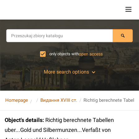
only objects with
open access
More search options
Homepage
Видання XVIII ст.
Object's details
:
Richtig berechnete Tabellen
uber...Gold und Silbermunzen...Verfaßt von