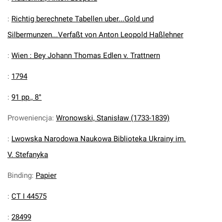
:
Richtig berechnete Tabellen uber...Gold und
Silbermunzen...Verfaßt von Anton Leopold Haßlehner
:
Wien : Bey Johann Thomas Edlen v. Trattnern
:
1794
:
91 pp., 8°
Proweniencja
:
Wronowski, Stanisław (1733-1839)
:
Lwowska Narodowa Naukowa Biblioteka Ukrainy im.
V. Stefanyka
Binding
:
Papier
:
CT I 44575
:
28499