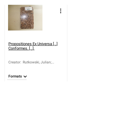
Propositiones Ex Universa [...]
Conformes. [...].
Creator
:
Rutkowski, Julian;
Szurowski, Cezary;
Tomczykowski,
Formats
Stanisław; Promiński,
Dominik