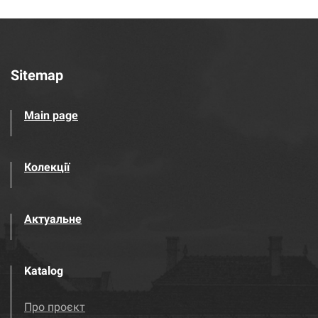
Sitemap
Main page
Колекції
Актуальне
Katalog
Про проєкт