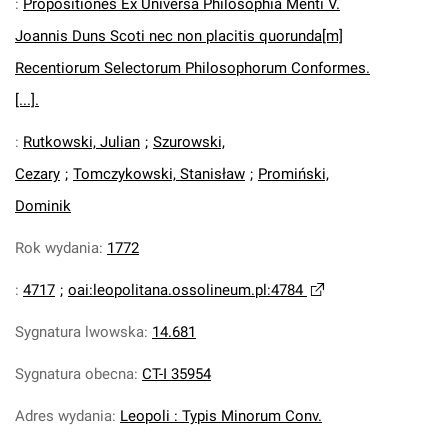
:
Propositiones Ex Universa Philosophia Menti V.
Joannis Duns Scoti nec non placitis quorunda[m]
Recentiorum Selectorum Philosophorum Conformes.
[...].
:
Rutkowski, Julian
;
Szurowski,
Cezary
;
Tomczykowski, Stanisław
;
Promiński,
Dominik
Rok wydania
:
1772
:
4717
;
oai:leopolitana.ossolineum.pl:4784
Sygnatura lwowska
:
14.681
Sygnatura obecna
:
CT-I 35954
Adres wydania
:
Leopoli : Typis Minorum Conv.