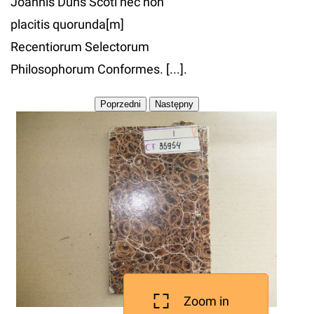
Joannis Duns Scoti nec non
placitis quorunda[m]
Recentiorum Selectorum
Philosophorum Conformes. [...].
Zoom in