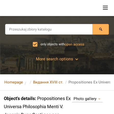
only objects with
open access
More search options
Homepage
Видання XVIII ст.
Object's details
:
Propositiones Ex
Photo gallery
Universa Philosophia Menti V.