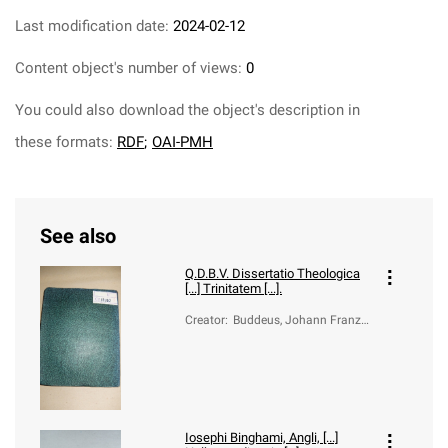
Last modification date:
2024-02-12
Content object's number of views:
0
You could also download the object's description in
these formats:
RDF
;
OAI-PMH
See also
Q.D.B.V. Dissertatio Theologica
[...] Trinitatem [...].
Creator
:
Buddeus, Johann Franz
(1667-1729); Behr, Johan
n Heinrich (1647-1717)
Iosephi Binghami, Angli, [...]