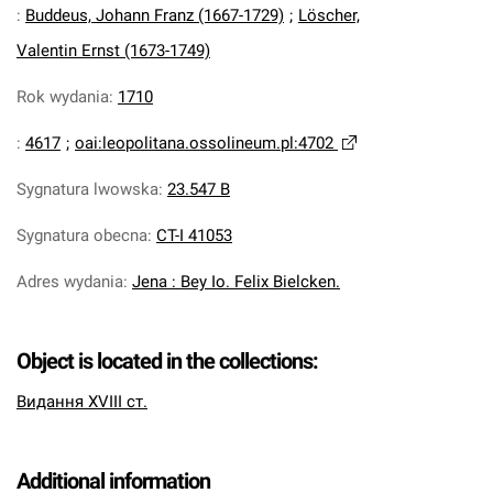
:
Buddeus, Johann Franz (1667-1729)
;
Löscher,
Valentin Ernst (1673-1749)
Rok wydania
:
1710
:
4617
;
oai:leopolitana.ossolineum.pl:4702
Sygnatura lwowska
:
23.547 B
Sygnatura obecna
:
CT-I 41053
Adres wydania
:
Jena : Bey Io. Felix Bielcken.
Object is located in the collections:
Видання XVIII ст.
Additional information