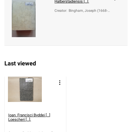
Halberstadiensis [...].
Creator
:
Bingham, Joseph (1668-1
723); Grischow, Johann H
einrich (1685-1754); Budd
eus, Johann Franz (1667-
1729)
Last viewed
Ioan. Francisci Bvddei [...]
Loescheri [...].