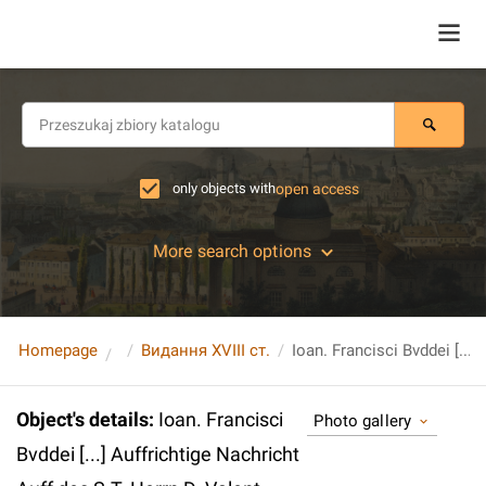
only objects with
open access
More search options
Homepage
Видання XVIII ст.
Object's details
:
Ioan. Francisci
Photo gallery
Bvddei [...] Auffrichtige Nachricht