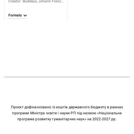
Creator
:
Buddeus, Johann Franz
(1667-1729); Löscher,
Valentin Ernst (1673-
Formats
1749)
Проєкт дофінансовано із коштів державного бюджету в рамках
програми Міністра освіти і науки РП під назвою «Національна
програма розвитку гуманітарних наук» на 2022-2027 рр.