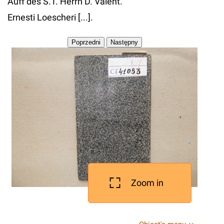
Auff des S.T. Herrn D. Valent.
Ernesti Loescheri [...].
Zoom in