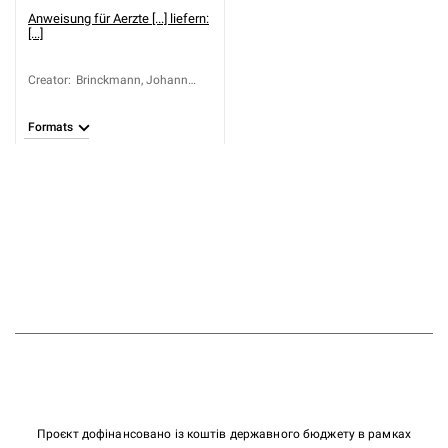
Anweisung für Aerzte [...] liefern:
[...]
Creator
:
Brinckmann, Johann
Peter (1746-1785)
Formats
Проєкт дофінансовано із коштів державного бюджету в рамках