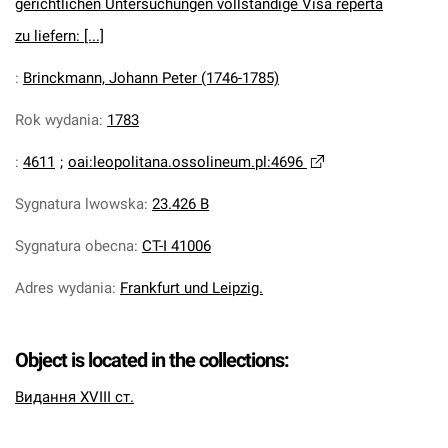
gerichtlichen Untersuchungen vollständige Visa reperta
zu liefern: [...]
:
Brinckmann, Johann Peter (1746-1785)
Rok wydania
:
1783
:
4611
;
oai:leopolitana.ossolineum.pl:4696
Sygnatura lwowska
:
23.426 B
Sygnatura obecna
:
CT-I 41006
Adres wydania
:
Frankfurt und Leipzig.
Object is located in the collections:
Видання XVIII ст.