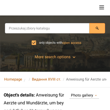
only objects with
open access
More search options
Homepage
Видання XVIII ст.
Object's details
:
Anweisung für
Photo gallery
Aerzte und Wundärzte, um bey