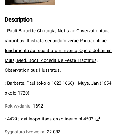
Description
:
Pauli Barbette Chirurgia, Notis ac Observationibus
rarioribus illustrata secundum verae Philosophiae
fundamenta ac recentiorum inventa, Opera Johannis
Muis, Med. Doct. Accedit De Peste Tractatus,
Observationibus Illustratus.
:
Barbette, Paul (około 1623-1666)
;
Muys, Jan (1654-
około 1720)
Rok wydania
:
1692
:
4429
;
oai:leopolitana.ossolineum.pl:4503
Sygnatura lwowska
:
22.083