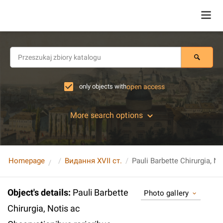
only objects with
open access
More search options
Homepage
Видання XVII ст.
Object's details
:
Pauli Barbette
Photo gallery
Chirurgia, Notis ac