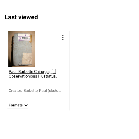
Last viewed
Pauli Barbette Chirurgia, [...]
Observationibus Illustratus.
Creator
:
Barbette, Paul (około
1623-1666); Muys, Jan
(1654-około 1720)
Formats