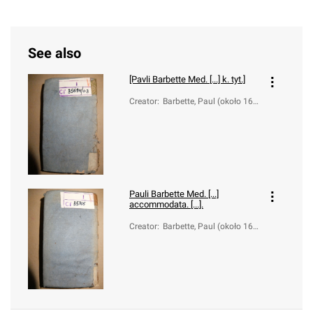
See also
[Pavli Barbette Med. [...] k. tyt.]
Creator
:
Barbette, Paul (około 162
3-1666)
Pauli Barbette Med. [...]
accommodata. [...].
Creator
:
Barbette, Paul (około 162
3-1666)