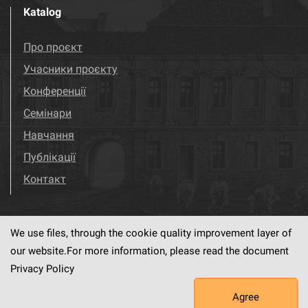
Katalog
Про проєкт
Учасники проєкту
Конференції
Семінари
Навчання
Публікації
Контакт
We use files, through the cookie quality improvement layer of
Visit us!
Facebook
our website.For more information, please read the document
Privacy Policy
Agree
This service runs on
dLibra6.4.18-SNAPSHOT
software created by
PSNC