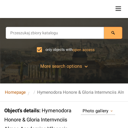
only objects with
open access
More search options
Homepage
Hymenodora Honore & Gloria Internvnciis Almae Academiae Vilnensis Nomine. Illvstrissimis Sponsis D.D. Ioanni Stanislao Sapieha M.D.L. Curiae Marschalco, Slonimen: Mscibouien: Iasuonen: Blu
Object's details
:
Hymenodora
Photo gallery
Honore & Gloria Internvnciis