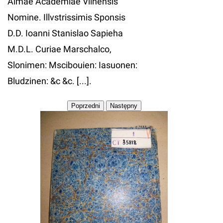
Almae Academiae Vilnensis
Nomine. Illvstrissimis Sponsis
D.D. Ioanni Stanislao Sapieha
M.D.L. Curiae Marschalco,
Slonimen: Mscibouien: Iasuonen:
Bludzinen: &c &c. [...].