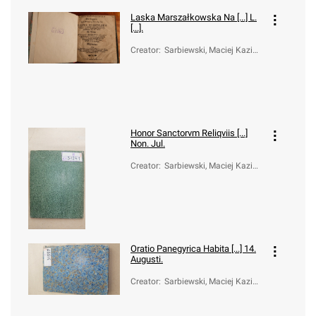
Laska Marszałkowska Na [...] L.
[...].
Creator
:
Sarbiewski, Maciej Kazimi
erz (1595-1640)
Honor Sanctorvm Reliqviis [...]
Non. Jul.
Creator
:
Sarbiewski, Maciej Kazimi
erz (1595-1640)
Oratio Panegyrica Habita [...] 14.
Augusti.
Creator
:
Sarbiewski, Maciej Kazimi
erz (1595-1640)