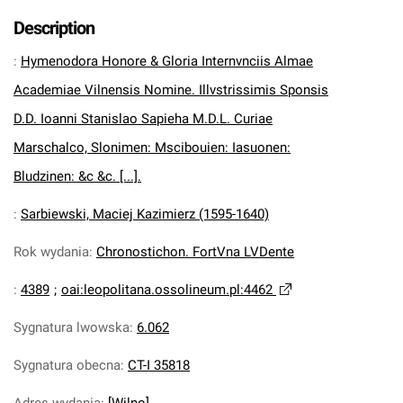
Description
:
Hymenodora Honore & Gloria Internvnciis Almae
Academiae Vilnensis Nomine. Illvstrissimis Sponsis
D.D. Ioanni Stanislao Sapieha M.D.L. Curiae
Marschalco, Slonimen: Mscibouien: Iasuonen:
Bludzinen: &c &c. [...].
:
Sarbiewski, Maciej Kazimierz (1595-1640)
Rok wydania
:
Chronostichon. FortVna LVDente
:
4389
;
oai:leopolitana.ossolineum.pl:4462
Sygnatura lwowska
:
6.062
Sygnatura obecna
:
CT-I 35818