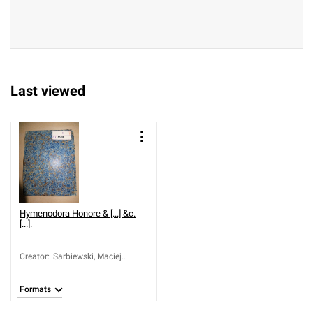
Last viewed
Hymenodora Honore & [...] &c.
[...].
Creator
:
Sarbiewski, Maciej
Kazimierz (1595-1640)
Formats