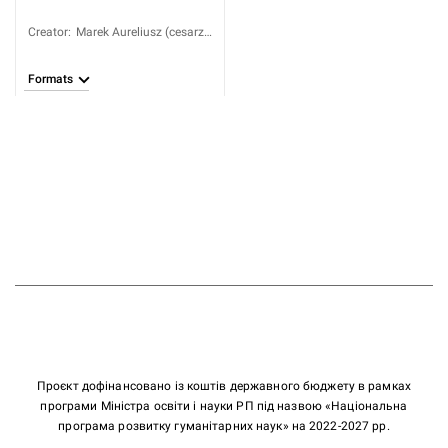
Creator
:
Marek Aureliusz (cesarz
rzymski; 121-180);
Dacier, André (1651-
Formats
1722); Dacier, Anna
(1651?-1720)
Проєкт дофінансовано із коштів державного бюджету в рамках
програми Міністра освіти і науки РП під назвою «Національна
програма розвитку гуманітарних наук» на 2022-2027 рр.