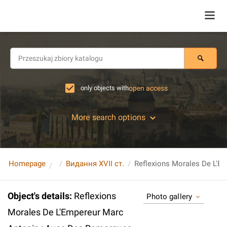
only objects with
open access
More search options
Homepage
Видання XVII ст.
Object's details
:
Reflexions
Photo gallery
Morales De L'Empereur Marc