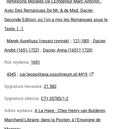
:
Reflexions Morales De L'Empereur Marc Antonin :
Avec Des Remarques De Mr. & de Mad. Dacier.
Seconde Edition, où l'on a mis les Remarques sous le
Texte. [...].
:
Marek Aureliusz (cesarz rzymski
;
121-180)
;
Dacier,
André (1651-1722)
;
Dacier, Anna (1651?-1720)
Rok wydania
:
1691
:
4345
;
oai:leopolitana.ossolineum.pl:4419
Sygnatura lwowska
:
21.582
Sygnatura obecna
:
CT-I 35785/1-2
Adres wydania
:
A La Haye : Chez Henry van Bulderen,
Marchand Libraire, dans la Pooten, à l'Enseigne de