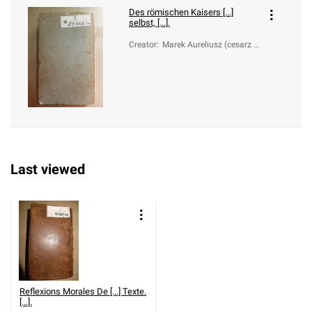
Des römischen Kaisers [...]
selbst, [...].
Creator
:
Marek Aureliusz (cesarz r
zymski; 121-180); Hoffm
ann, Johann Adolf (1676-
1731)
Last viewed
Reflexions Morales De [...] Texte.
[...].