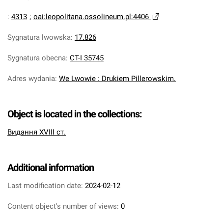
:
4313
;
oai:leopolitana.ossolineum.pl:4406
Sygnatura lwowska
:
17.826
Sygnatura obecna
:
CT-I 35745
Adres wydania
:
We Lwowie : Drukiem Pillerowskim.
Object is located in the collections:
Видання XVIII ст.
Additional information
Last modification date:
2024-02-12
Content object's number of views:
0