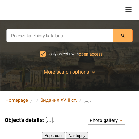
only objects with
open access
More search options
Homepage
Видання XVIII ст.
[...].
Object's details
:
[...].
Photo gallery