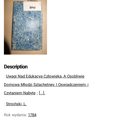
Description
:
Uwagi Nad Edukacyą Człowieka, A Osobliwie
Domową Młodzi Szlachetney. I Oswiadczeniem, i
Czytaniem Nabyte
;
[...].
:
Stroiński, L.
Rok wydania
:
1784