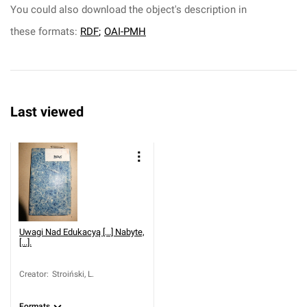
You could also download the object's description in
these formats:
RDF
;
OAI-PMH
Last viewed
Uwagi Nad Edukacyą [...] Nabyte,
[...].
Creator
:
Stroiński, L.
Formats