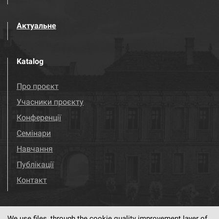
Актуальне
Katalog
Про проєкт
Учасники проєкту
Конференції
Семінари
Навчання
Публікації
Контакт
We use files, through the cookie quality improvement layer of