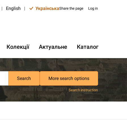
|
English
|
Українська
Share the page
Log in
Колекції
Актуальне
Каталог
Search
More search options
Search instruction