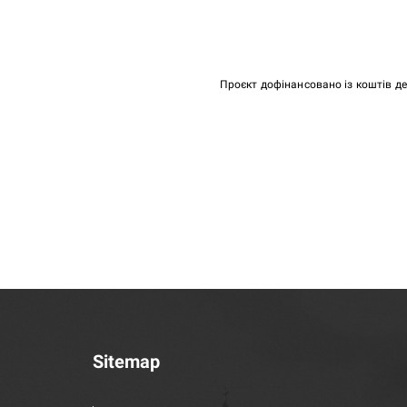
Проєкт дофінансовано із коштів д
Sitemap