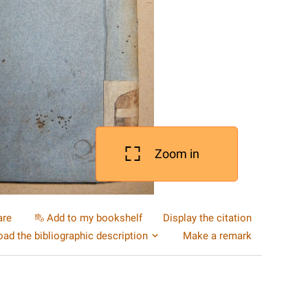
Zoom in
are
Add to my bookshelf
Display the citation
ad the bibliographic description
Make a remark