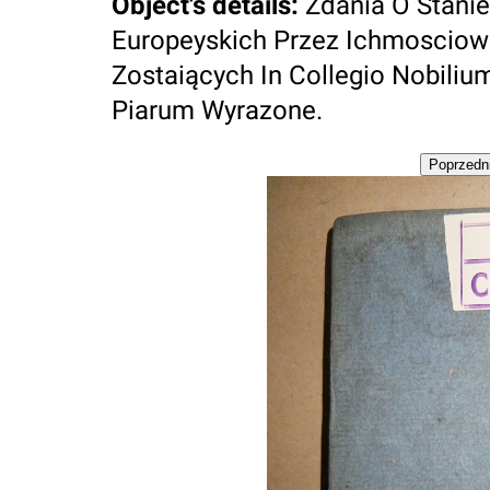
Object's details
:
Zdania O Stani
Europeyskich Przez Ichmoscio
Zostaiących In Collegio Nobiliu
Piarum Wyrazone.