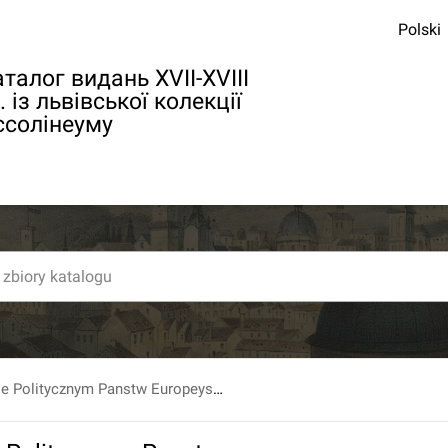
Polski
талог видань XVII-XVIII
. із львівської колекції
ссолінеуму
Zdania O Stanie Politycznym Panstw Europeyskich Przez Ichmosciow Panow Kawalerow Zostaiących In Collegio Nobilium Vilnensi Scholarum Piarum Wyrazone.