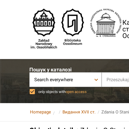
Ка
ст
О
Пошук у каталозі
Search everywhere
only objects with
open access
Homepage
Видання XVII ст.