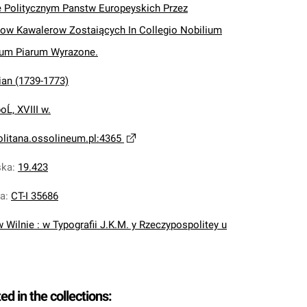
e Politycznym Panstw Europeyskich Przez
w Kawalerow Zostaiących In Collegio Nobilium
rum Piarum Wyrazone.
ian (1739-1773)
poĹ‚ XVIII w.
olitana.ossolineum.pl:4365
ska
:
19.423
na
:
CT-I 35686
w Wilnie : w Typografii J.K.M. y Rzeczypospolitey u
ted in the collections: