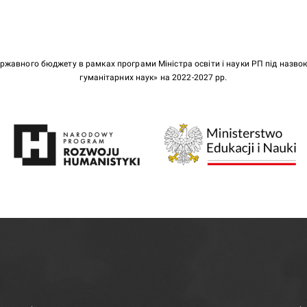
ержавного бюджету в рамках програми Міністра освіти і науки РП під назв
гуманітарних наук» на 2022-2027 рр.