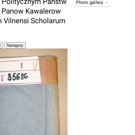
e Politycznym Panstw
Photo gallery
w Panow Kawalerow
m Vilnensi Scholarum