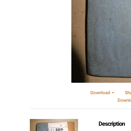
Download
Sh
Downlo
Description