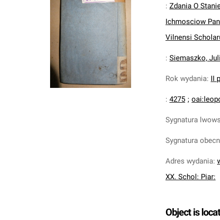
:
Zdania O Stani
Ichmosciow Pano
Vilnensi Schola
:
Siemaszko, Jul
Rok wydania
:
II 
:
4275
;
oai:leop
Sygnatura lwow
Sygnatura obec
Adres wydania
:
XX. Schol: Piar:
Object is loca