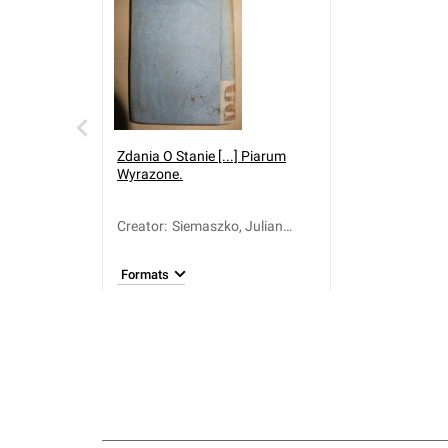
Zdania O Stanie [...] Piarum
Wyrazone.
Creator
:
Siemaszko, Julian
(1739-1773)
Formats