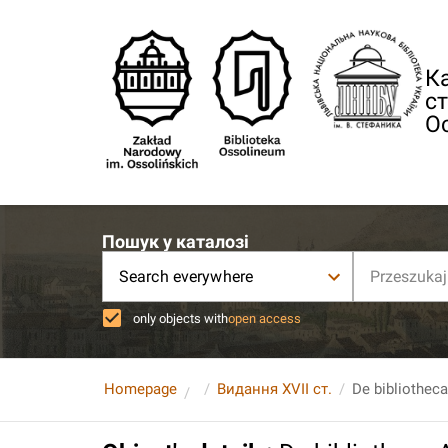
Ка
ст
О
Пошук у каталозі
Search everywhere
only objects with
open access
Homepage
Видання XVII ст.
De bibliotheca 