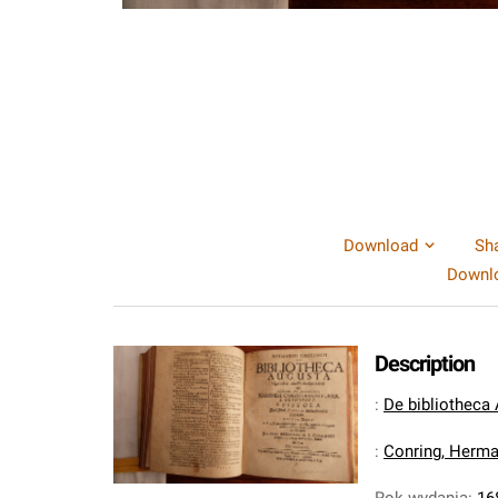
Download
Sh
Downlo
Description
:
De bibliotheca A
:
Conring, Herma