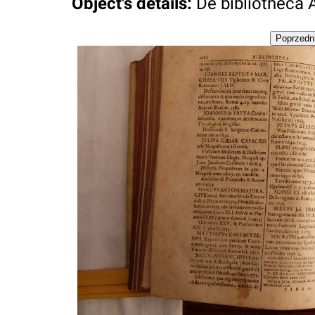
Object's details
:
De bibliotheca A