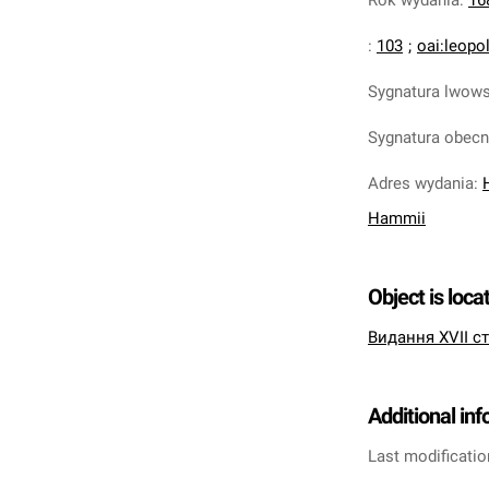
Rok wydania
:
16
:
103
;
oai:leopo
Sygnatura lwow
Sygnatura obec
Adres wydania
:
Hammii
Object is loca
Видання XVII ст
Additional in
Last modificatio