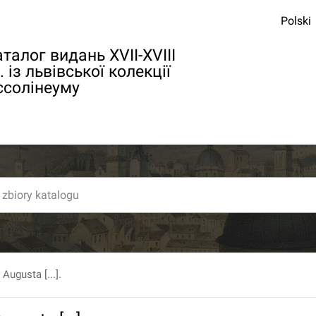
Polski
талог видань XVII-XVIII
. із львівської колекції
ссолінеуму
Augusta [...].