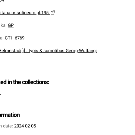
84
litana.ossolineum.pl:195
ska
:
GP
na
:
CT-II 6769
Helmestadi[i] : typis & sumptibus Georg-Wolfangi
ted in the collections:
.
formation
n date:
2024-02-05