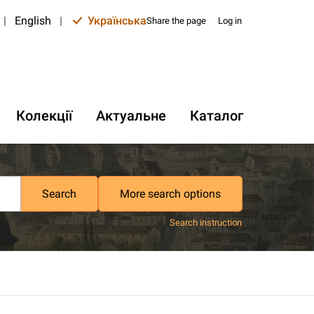
|
English
|
Українська
Share the page
Log in
Колекції
Актуальне
Каталог
Search
More search options
Search instruction