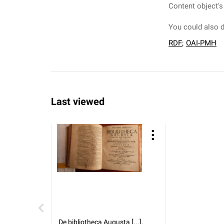
Content object's
You could also d
RDF
;
OAI-PMH
Last viewed
De bibliotheca Augusta [...].