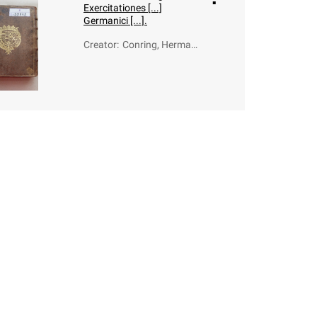
Exercitationes [...]
Germanici [...].
Creator
:
Conring, Hermann
(1606-1681)