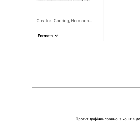
Creator
:
Conring, Hermann
(1606-1681)
Formats
Проєкт дофінансовано із коштів д