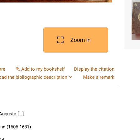
Zoom in
are
Add to my bookshelf
Display the citation
ad the bibliographic description
Make a remark
ugusta [...].
nn (1606-1681)