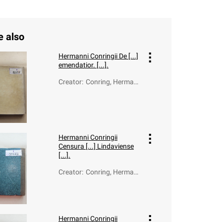
e also
Hermanni Conringii De [...]
emendatior. [...].
Creator
:
Conring, Hermann
(1606-1681)
Hermanni Conringii
Censura [...] Lindaviense
[...].
Creator
:
Conring, Hermann
(1606-1681)
Hermanni Conringii