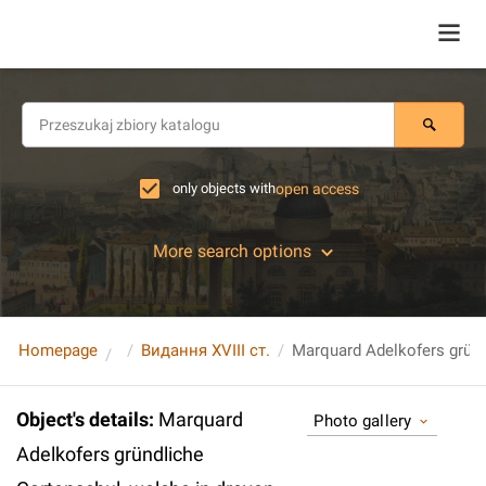
only objects with
open access
More search options
Homepage
Видання XVIII ст.
Object's details
:
Marquard
Photo gallery
Adelkofers gründliche