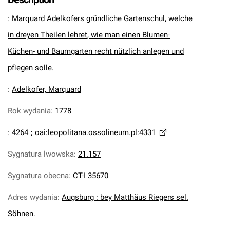
:
Marquard Adelkofers gründliche Gartenschul, welche
in dreyen Theilen lehret, wie man einen Blumen-
Küchen- und Baumgarten recht nützlich anlegen und
pflegen solle.
:
Adelkofer, Marquard
Rok wydania
:
1778
:
4264
;
oai:leopolitana.ossolineum.pl:4331
Sygnatura lwowska
:
21.157
Sygnatura obecna
:
CT-I 35670
Adres wydania
:
Augsburg : bey Matthäus Riegers sel.
Söhnen.