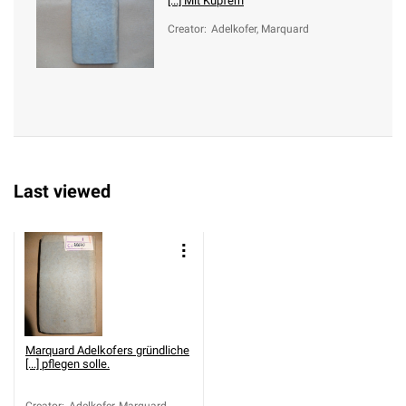
[...] Mit Kupfern
Creator
:
Adelkofer, Marquard
Last viewed
Marquard Adelkofers gründliche
[...] pflegen solle.