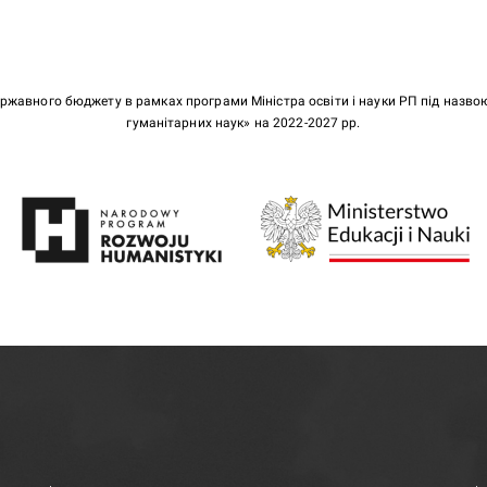
ержавного бюджету в рамках програми Міністра освіти і науки РП під назв
гуманітарних наук» на 2022-2027 рр.