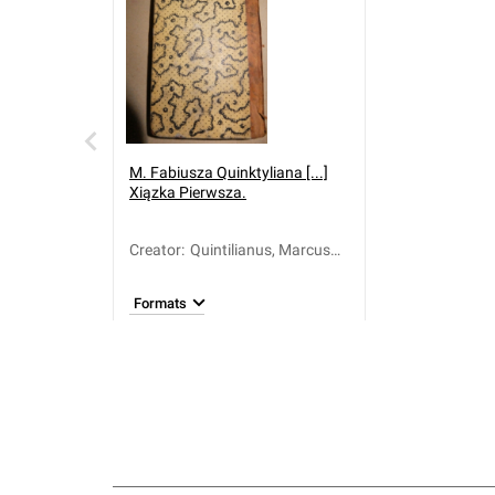
M. Fabiusza Quinktyliana [...]
Xiązka Pierwsza.
Creator
:
Quintilianus, Marcus
Fabius (około 35-95)
Formats