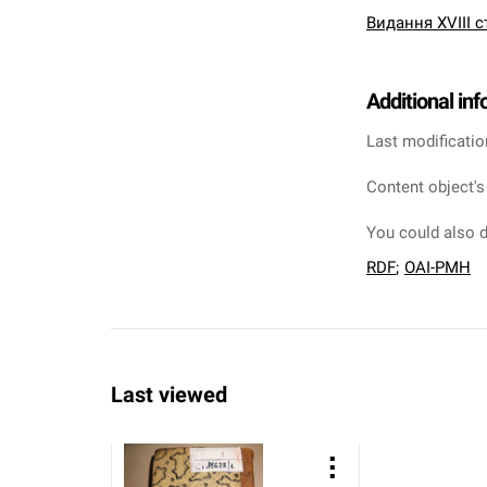
Видання XVIII с
Additional in
Last modificatio
Content object's
You could also d
RDF
;
OAI-PMH
Last viewed