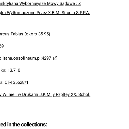
inktyliana Wybornieysze Mowy Sądowe : Z
yka Wytłomaczone Przez X.B.M. Sirucia S.P.P.A.
.
arcus Fabius (około 35-95)
69
olitana.ossolineum.pl:4297
ska
:
13.710
na
:
CT-I 35628/1
w Wilnie : w Drukarni J.K.M. y Rzpltey XX. Schol.
ted in the collections: