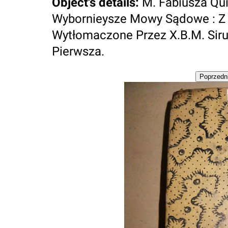
Object's details
:
M. Fabiusza Qui
Wybornieysze Mowy Sądowe : Z 
Wytłomaczone Przez X.B.M. Siruc
Pierwsza.