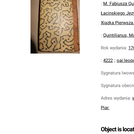
:
M. Fabiusza Qu
Łacinskiego Jęz
Xiązka Pierwsza
:
Quintilianus, M
Rok wydania
:
17
:
4222
;
oai:leop
Sygnatura lwow
Sygnatura obec
Adres wydania
:
Piar.
Object is loca