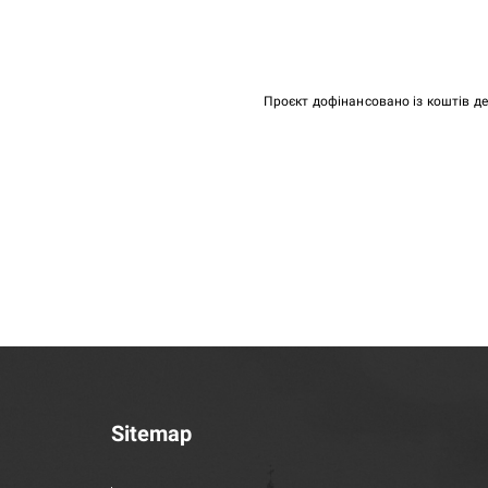
Проєкт дофінансовано із коштів д
Sitemap