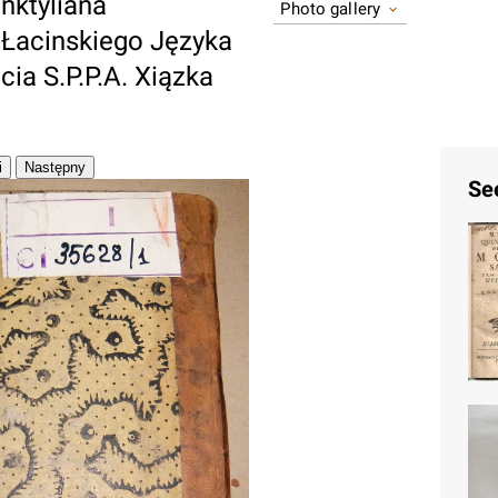
nktyliana
Photo gallery
Łacinskiego Języka
ia S.P.P.A. Xiązka
Se