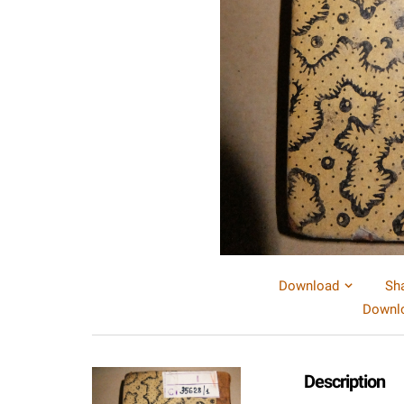
Download
Sh
Downlo
Description