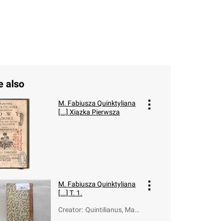
e also
M. Fabiusza Quinktyliana
[...] Xiązka Pierwsza
M. Fabiusza Quinktyliana
[...] T. 1.
Creator
:
Quintilianus, Marc
us Fabius (ca 35-