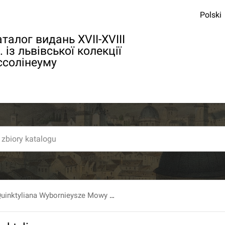
Polski
талог видань XVII-XVIII
. із львівської колекції
ссолінеуму
M. Fabiusza Quinktyliana Wybornieysze Mowy Sądowe : Z Łacinskiego Języka Wytłomaczone Przez X.B.M. Sirucia S.P.P.A. Xiązka Pierwsza.