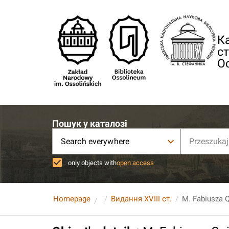
Ка
ст
О
Пошук у каталозі
Search everywhere
only objects with
open access
Homepage
Видання XVIII ст.