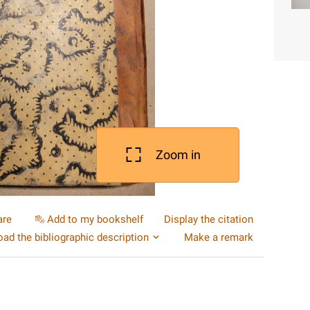
Zoom in
are
Add to my bookshelf
Display the citation
ad the bibliographic description
Make a remark