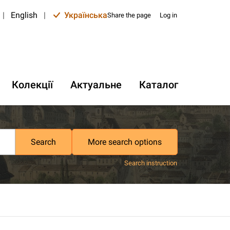
|
English
|
Українська
Share the page
Log in
Колекції
Актуальне
Каталог
Search
More search options
Search instruction