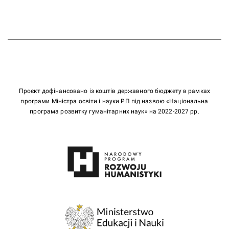
Проєкт дофінансовано із коштів державного бюджету в рамках
програми Міністра освіти і науки РП під назвою «Національна
програма розвитку гуманітарних наук» на 2022-2027 рр.