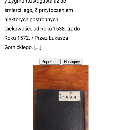
y Zygmunta Augusta aż do
śmierci iego, Z przytoczeniem
niektorych postronnych
Ciekawośći. od Roku 1538. aż do
Roku 1572. / Przez Łukasza
Gornickiego. [...].