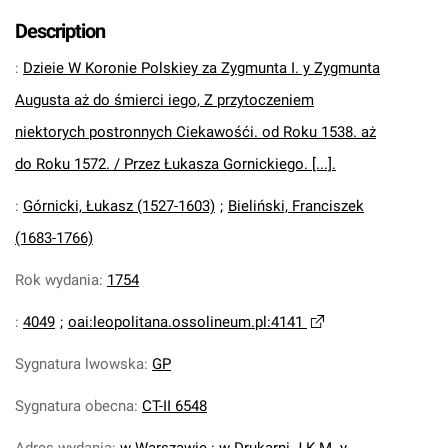
Description
:
Dzieie W Koronie Polskiey za Zygmunta I. y Zygmunta
Augusta aż do śmierci iego, Z przytoczeniem
niektorych postronnych Ciekawośći. od Roku 1538. aż
do Roku 1572. / Przez Łukasza Gornickiego. [...].
:
Górnicki, Łukasz (1527-1603)
;
Bieliński, Franciszek
(1683-1766)
Rok wydania
:
1754
:
4049
;
oai:leopolitana.ossolineum.pl:4141
Sygnatura lwowska
:
GP
Sygnatura obecna
:
CT-II 6548