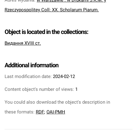
Adres wydania
:
w Warszawie : w Drukarni J.K.M. y
Rzeczypospolitey Coll: XX. Scholarum Piarum.
Object is located in the collections:
Видання XVIII ст.
Additional information
Last modification date:
2024-02-12
Content object's number of views:
1
You could also download the object's description in
these formats:
RDF
;
OAI-PMH