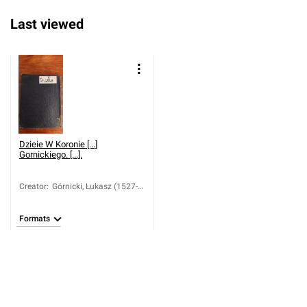
Last viewed
Dzieie W Koronie [...]
Gornickiego. [...].
Creator
:
Górnicki, Łukasz (1527-
1603); Bieliński,
Franciszek (1683-1766)
Formats