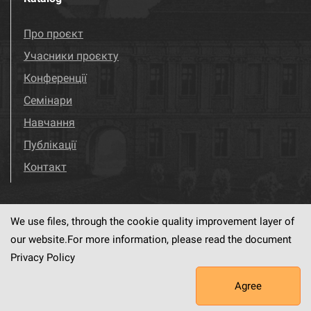
Про проєкт
Учасники проєкту
Конференції
Семінари
Навчання
Публікації
Контакт
We use files, through the cookie quality improvement layer of
Visit us!
Facebook
our website.For more information, please read the document
Privacy Policy
Agree
This service runs on
dLibra6.4.18-SNAPSHOT
software created by
PSNC