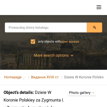
only objects with
open access
More search options
Homepage
Видання XVIII ст.
Object's details
:
Dzieie W
Photo gallery
Koronie Polskiey za Zygmunta I.