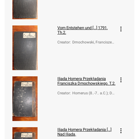
Vom Entstehen und [...] 1791.
Th.2.
Creator
:
Dmochowski, Franciszek
Ksawery (1762-1808)
Iliada Homera Przekładania
Franciszka Dmochowskiego. T.2.
Creator
:
Homerus (8..-7.. a.C.); Dm
ochowski, Franciszek Ksa
wery (1762-1808)
Iliada Homera Przekładania [...]
Nad Iliadą.