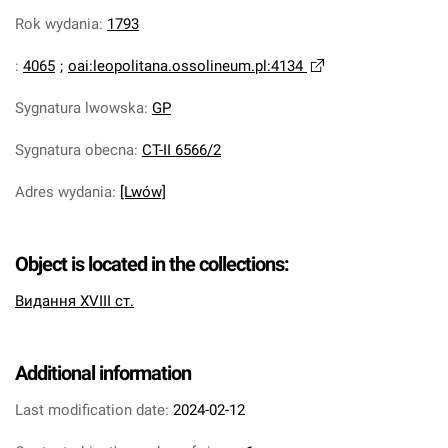
Rok wydania
:
1793
:
4065
;
oai:leopolitana.ossolineum.pl:4134
Sygnatura lwowska
:
GP
Sygnatura obecna
:
CT-II 6566/2
Adres wydania
:
[Lwów]
Object is located in the collections:
Видання XVIII ст.
Additional information
Last modification date:
2024-02-12