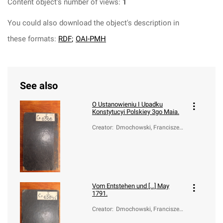
Content object's number of views:
1
You could also download the object's description in
these formats:
RDF
;
OAI-PMH
See also
O Ustanowieniu I Upadku
Konstytucyi Polskiey 3go Maia.
Creator
:
Dmochowski, Franciszek
Ksawery (1762-1808)
Vom Entstehen und [...] May
1791.
Creator
:
Dmochowski, Franciszek
Ksawery (1762-1808)