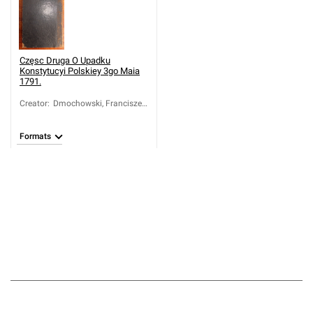
Częsc Druga O Upadku
Konstytucyi Polskiey 3go Maia
1791.
Creator
:
Dmochowski, Franciszek
Ksawery (1762-1808)
Formats