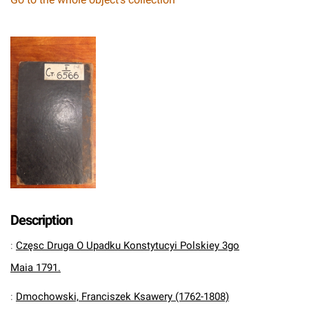
Description
:
Częsc Druga O Upadku Konstytucyi Polskiey 3go
Maia 1791.
:
Dmochowski, Franciszek Ksawery (1762-1808)