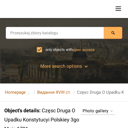
only objects with
open access
More search options
Homepage
Видання XVIII ст.
Object's details
:
Częsc Druga O
Photo gallery
Upadku Konstytucyi Polskiey 3go