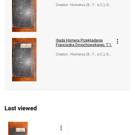
Creator
:
Homerus (8..-7.. a.C.); Dm
ochowski, Franciszek Ksa
wery (1762-1808)
Iliada Homera Przekładania
Franciszka Dmochowskiego. T.1.
Creator
:
Homerus (8..-7.. a.C.); Dm
ochowski, Franciszek Ksa
wery (1762-1808)
Last viewed