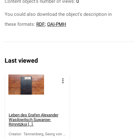
Content object's number of views:
0
You could also download the object's description in
these formats:
RDF
;
OAI-PMH
Last viewed
Leben des Grafen Alexander
Wasilowitsch Suwarow-
Rimnitzkoi [...].
Creator
:
Tannenberg, Georg von (