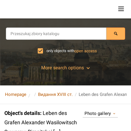
only objects with
open access
More search options
Homepage
Видання XVIII ст.
Object's details
:
Leben des
Photo gallery
Grafen Alexander Wasilowitsch