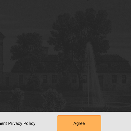
ument
Privacy Policy
Agree
tworking Center