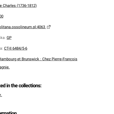
e Charles (1736-1812)
00
olitana.ossolineum.pl:4063
ska
:
GP
na
:
CT-II 6484/5-6
Hambourg et Brunswick : Chez Pierre-François
agnie.
ted in the collections:
т.
formation