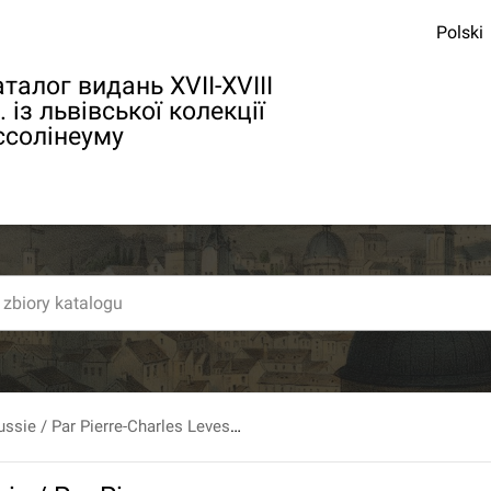
Polski
талог видань XVII-XVIII
. із львівської колекції
ссолінеуму
Histoire De Russie / Par Pierre-Charles Levesque, [...] Nouvelle Édition [...] T.5.[-6].