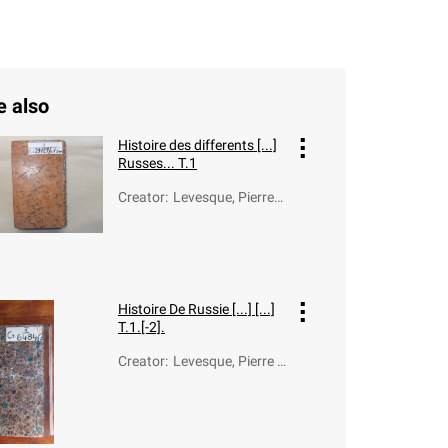
e also
Histoire des differents [...]
Russes... T.1
Creator
:
Levesque, Pierre-
Charles (1736-18
12)
Histoire De Russie [...] [...]
T.1.[-2].
Creator
:
Levesque, Pierre C
harles (1736-181
2)