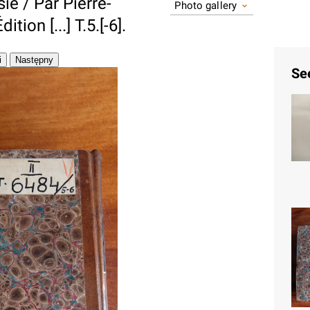
ie / Par Pierre-
Photo gallery
tion [...] T.5.[-6].
Se