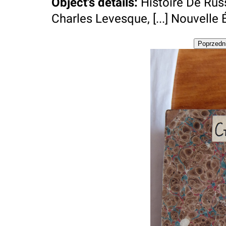
Object's details
:
Histoire De Russ
Charles Levesque, [...] Nouvelle Édi