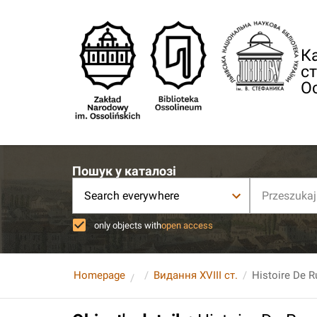
Ка
ст
О
Пошук у каталозі
Search everywhere
only objects with
open access
Homepage
Видання XVIII ст.