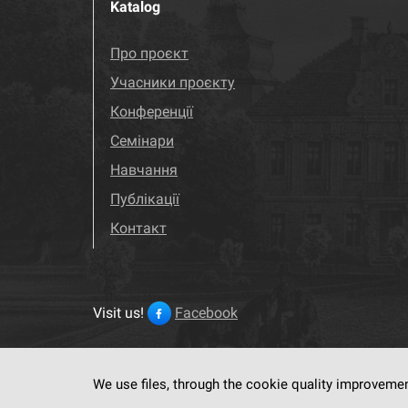
Katalog
Про проєкт
Учасники проєкту
Конференції
Семінари
Навчання
Публікації
Контакт
Visit us!
Facebook
We use files, through the cookie quality improveme
This service run