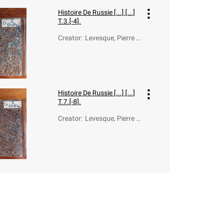
Histoire De Russie [...] [...]
T.3.[-4].
Creator
:
Levesque, Pierre C
harles (1736-181
2)
Histoire De Russie [...] [...]
T.7.[-8].
Creator
:
Levesque, Pierre C
harles (1736-181
2)