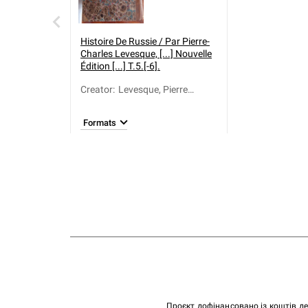
Histoire De Russie / Par Pierre-
Charles Levesque, [...] Nouvelle
Édition [...] T.5.[-6].
Creator
:
Levesque, Pierre
Charles (1736-1812)
Formats
Проєкт дофінансовано із коштів д