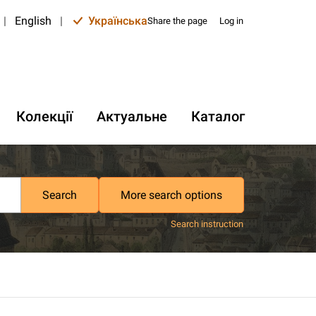
|
English
|
Українська
Share the page
Log in
Колекції
Актуальне
Каталог
Search
More search options
Search instruction