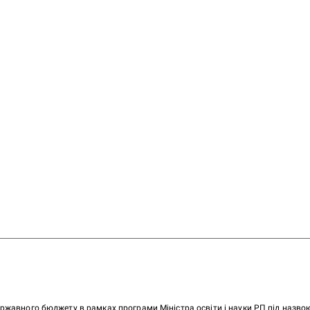
ержавного бюджету в рамках програми Міністра освіти і науки РП під назв