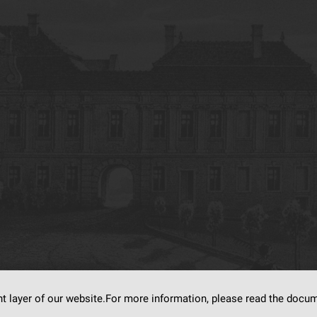
nt layer of our website.For more information, please read the doc
s on
dLibra6.4.18-SNAPSHOT
software created by
Poznan Supercomputing and Ne