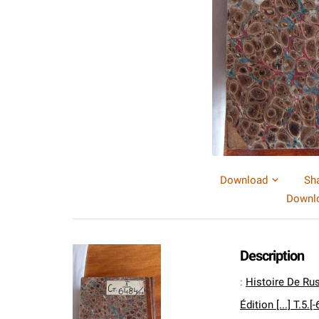
Download
Sh
Downlo
Description
:
Histoire De Rus
Édition [...] T.5.[-