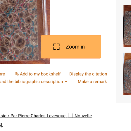
Zoom in
are
Add to my bookshelf
Display the citation
ad the bibliographic description
Make a remark
sie / Par Pierre-Charles Levesque, [...] Nouvelle
6].