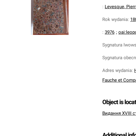
:
Levesque, Pierr
Rok wydania
:
18
:
3976
;
oai:leop
Sygnatura lwow
Sygnatura obec
Adres wydania
:
Fauche et Comp
Object is loca
Видання XVIII с
Additional in