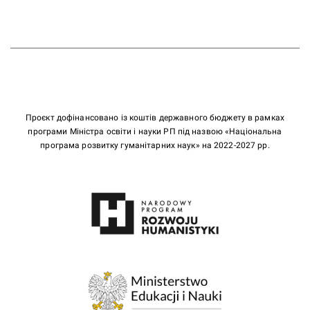
Проєкт дофінансовано із коштів державного бюджету в рамках
програми Міністра освіти і науки РП під назвою «Національна
програма розвитку гуманітарних наук» на 2022-2027 рр.