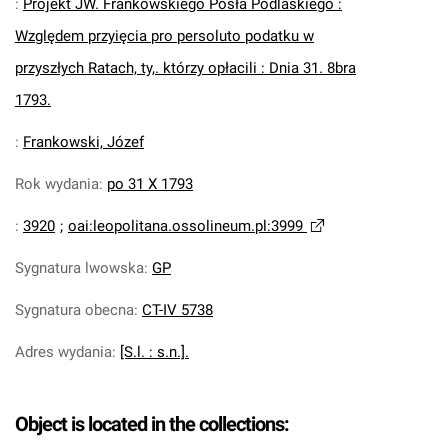
:
Projekt JW. Frankowskiego Posła Podlaskiego :
Względem przyięcia pro persoluto podatku w
przyszłych Ratach, ty,. którzy opłacili : Dnia 31. 8bra
1793.
:
Frankowski, Józef
Rok wydania
:
po 31 X 1793
:
3920
;
oai:leopolitana.ossolineum.pl:3999
Sygnatura lwowska
:
GP
Sygnatura obecna
:
CT-IV 5738
Adres wydania
:
[S.l. : s.n.].
Object is located in the collections: