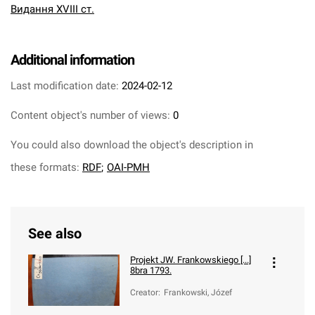
Видання XVIII ст.
Additional information
Last modification date:
2024-02-12
Content object's number of views:
0
You could also download the object's description in
these formats:
RDF
;
OAI-PMH
See also
Projekt JW. Frankowskiego [...]
8bra 1793.
Creator
:
Frankowski, Józef