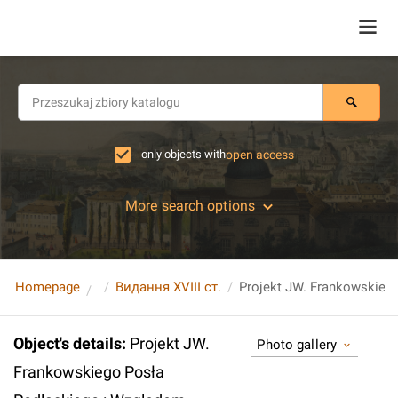
only objects with
open access
More search options
Homepage
Видання XVIII ст.
Object's details
:
Projekt JW.
Photo gallery
Frankowskiego Posła