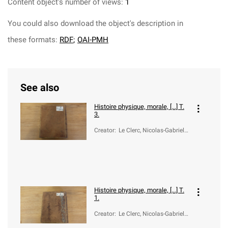
Content object's number of views:
1
You could also download the object's description in
these formats:
RDF
;
OAI-PMH
See also
Histoire physique, morale, [...] T.
3.
Creator
:
Le Clerc, Nicolas-Gabriel
(1726-1798)
Histoire physique, morale, [...] T.
1.
Creator
:
Le Clerc, Nicolas-Gabriel
(1726-1798)