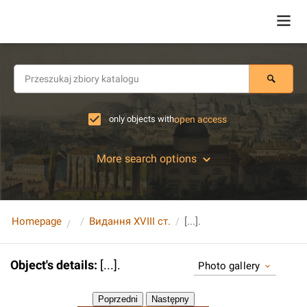
only objects with
open access
More search options
Homepage
Видання XVIII ст.
[...].
Object's details
:
[...].
Photo gallery