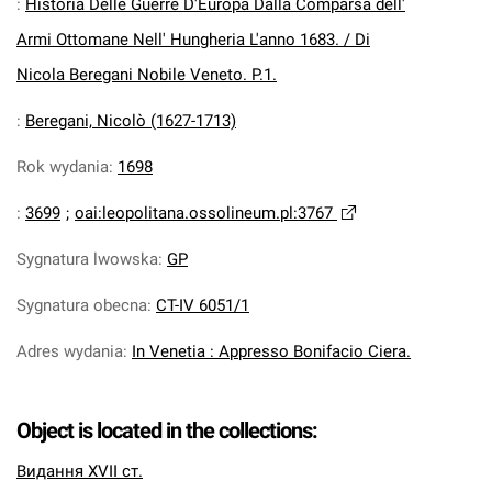
:
Historia Delle Guerre D'Europa Dalla Comparsa dell'
Armi Ottomane Nell' Hungheria L'anno 1683. / Di
Nicola Beregani Nobile Veneto. P.1.
:
Beregani, Nicolò (1627-1713)
Rok wydania
:
1698
:
3699
;
oai:leopolitana.ossolineum.pl:3767
Sygnatura lwowska
:
GP
Sygnatura obecna
:
CT-IV 6051/1
Adres wydania
:
In Venetia : Appresso Bonifacio Ciera.
Object is located in the collections:
Видання XVII ст.