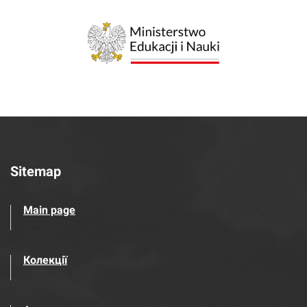
Sitemap
Main page
Колекції