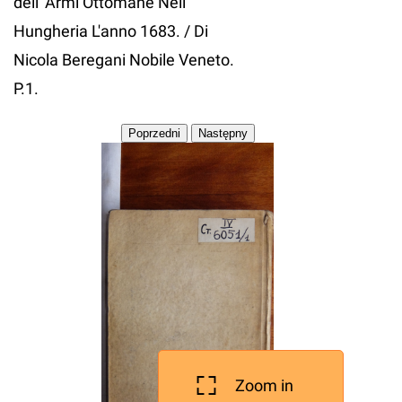
dell' Armi Ottomane Nell'
Hungheria L'anno 1683. / Di
Nicola Beregani Nobile Veneto.
P.1.
Zoom in