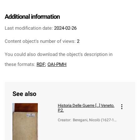
Additional information
Last modification date:
2024-02-26
Content object's number of views:
2
You could also download the object's description in
these formats:
RDF
;
OAI-PMH
See also
Historia Delle Guerre [...] Veneto.
P.2.
Creator
:
Beregani, Nicolò (1627-17
13)