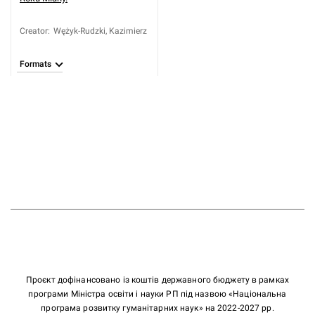
Creator
:
Wężyk-Rudzki, Kazimierz
Formats
Проєкт дофінансовано із коштів державного бюджету в рамках
програми Міністра освіти і науки РП під назвою «Національна
програма розвитку гуманітарних наук» на 2022-2027 рр.