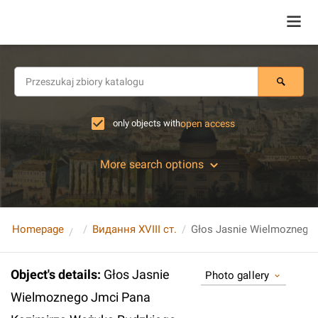
only objects with
open access
More search options
Homepage
Видання XVIII ст.
Object's details
:
Głos Jasnie
Photo gallery
Wielmoznego Jmci Pana