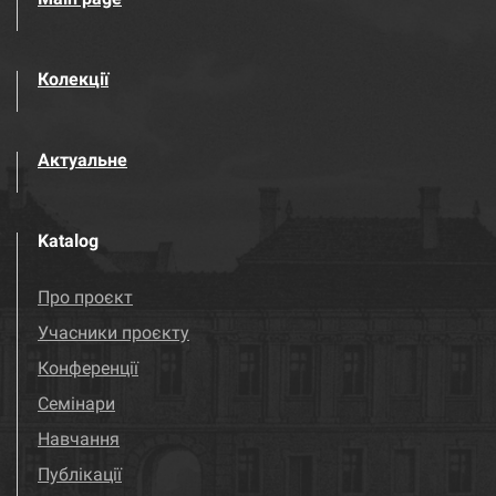
Колекції
Актуальне
Katalog
Про проєкт
Учасники проєкту
Конференції
Семінари
Навчання
Публікації