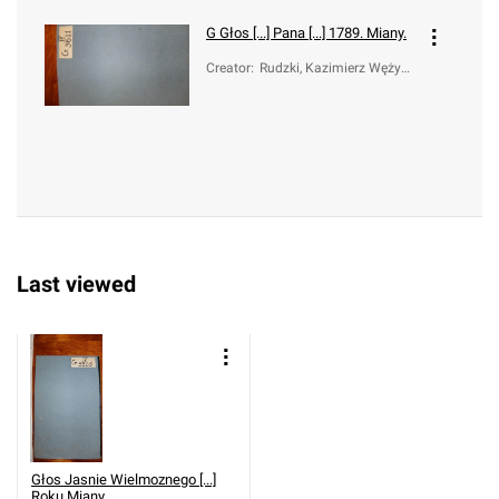
G
Głos [...] Pana [...] 1789. Miany.
Creator
:
Rudzki, Kazimierz Wężyk (
-1816)
Last viewed
Głos Jasnie Wielmoznego [...]
Roku Miany.