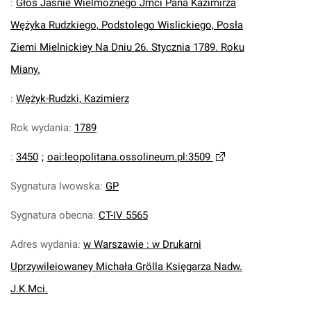
:
Głos Jasnie Wielmoznego Jmci Pana Kazimirza
Wężyka Rudzkiego, Podstolego Wislickiego, Posła
Ziemi Mielnickiey Na Dniu 26. Stycznia 1789. Roku
Miany.
:
Wężyk-Rudzki, Kazimierz
Rok wydania
:
1789
:
3450
;
oai:leopolitana.ossolineum.pl:3509
Sygnatura lwowska
:
GP
Sygnatura obecna
:
CT-IV 5565
Adres wydania
:
w Warszawie : w Drukarni
Uprzywileiowaney Michała Grölla Księgarza Nadw.
J.K.Mci.