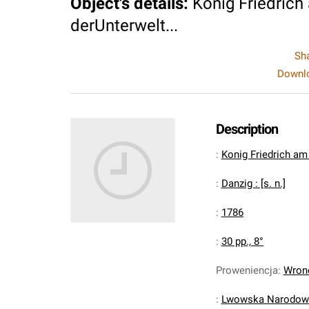
Object's details
:
Konig Friedrich
derUnterwelt...
Sh
Downlo
Description
:
Konig Friedrich am
:
Danzig : [s. n.]
:
1786
:
30 pp., 8°
Proweniencja
:
Wrono
:
Lwowska Narodowa 