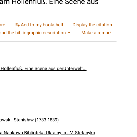
 am Hollenfluß. Eine Scene aus
are
Add to my bookshelf
Display the citation
ad the bibliographic description
Make a remark
 Hollenfluß. Eine Scene aus derUnterwelt...
wski, Stanisław (1733-1839)
Naukowa Biblioteka Ukrainy im. V. Stefanyka