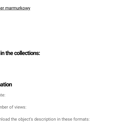
pier marmurkowy
in the collections:
mation
te:
mber of views:
load the object's description in these formats: