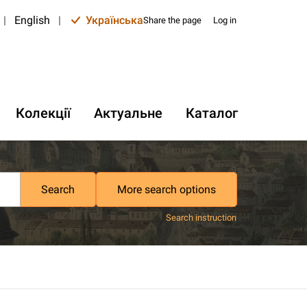
|
English
|
Українська
Share the page
Log in
Колекції
Актуальне
Каталог
Search
More search options
Search instruction