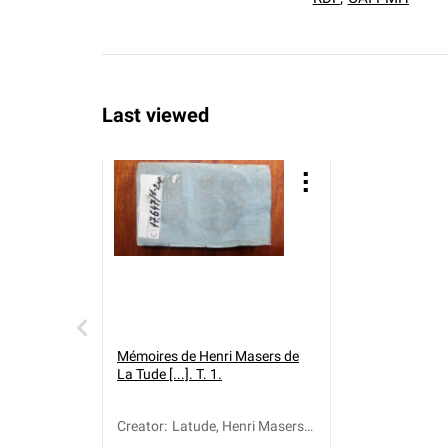
Last viewed
Mémoires de Henri Masers de
La Tude [...]. T. 1.
Creator
:
Latude, Henri Masers
de (1725-1805)