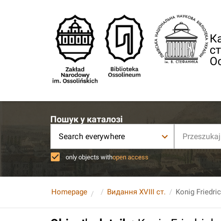
Ка
ст
О
Пошук у каталозі
Search everywhere
only objects with
open access
Homepage
Видання XVIII ст.