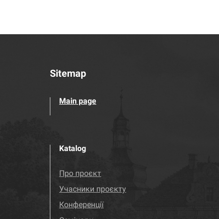
Sitemap
Main page
Katalog
Про проєкт
Учасники проєкту
Конференції