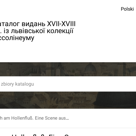
Polski
талог видань XVII-XVIII
. із львівської колекції
ссолінеуму
Konig Friedrich am Hollenfluß. Eine Scene aus derUnterwelt...