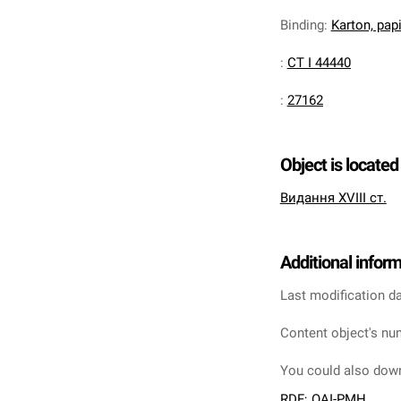
Binding
:
Karton, pa
:
CT I 44440
:
27162
Object is located 
Видання XVIII ст.
Additional infor
Last modification da
Content object's nu
You could also down
RDF
;
OAI-PMH