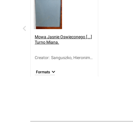
Mowa Jasnie Oswieconego [...]
Turno Miana.
Creator
:
Sanguszko, Hieronim
Janusz (1743-1812)
Formats