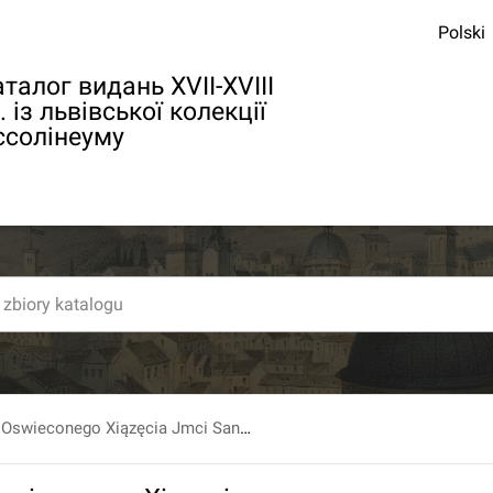
Polski
талог видань XVII-XVIII
. із львівської колекції
ссолінеуму
Mowa Jasnie Oswieconego Xiązęcia Jmci Sanguszka Wojewody Wołynskiego Na Sessyi Seymowey Dnia 19. Stycznia 1789. Roku in Turno Miana.