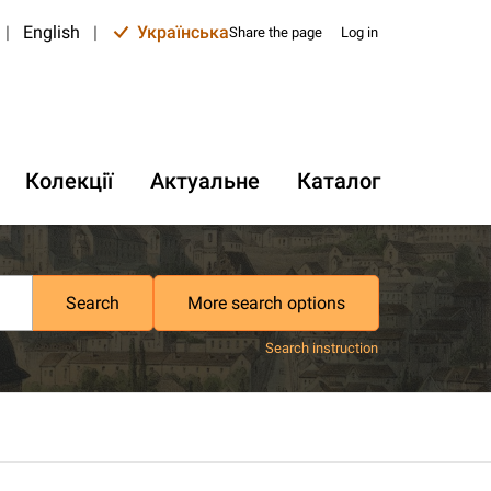
|
English
|
Українська
Share the page
Log in
Колекції
Актуальне
Каталог
Search
More search options
Search instruction