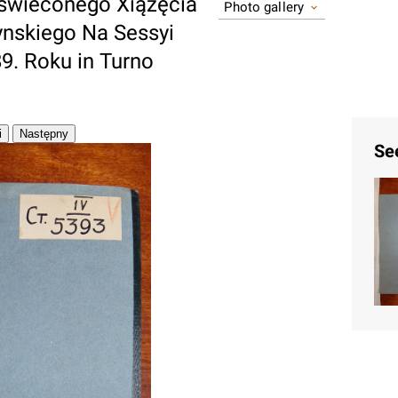
swieconego Xiązęcia
Photo gallery
nskiego Na Sessyi
9. Roku in Turno
Se