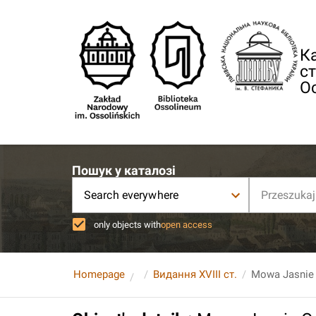
Ка
ст
О
Пошук у каталозі
Search everywhere
only objects with
open access
Homepage
Видання XVIII ст.