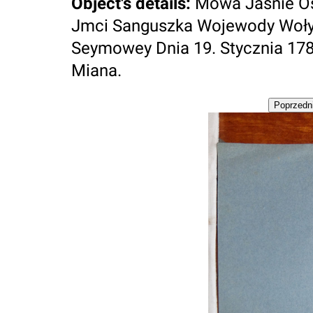
Object's details
:
Mowa Jasnie O
Jmci Sanguszka Wojewody Woły
Seymowey Dnia 19. Stycznia 178
Miana.