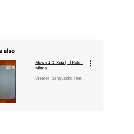
e also
Mowa J.O. Xcia [...] Roku.
Miana.
Creator
:
Sanguszko, Hiero
nim Janusz (1743
-1812)