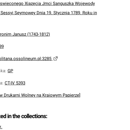
swieconego Xiązęcia Jmci Sanguszka Wojewody
Sessyi Seymowey Dnia 19. Stycznia 1789. Roku in
ronim Janusz (1743-1812)
89
olitana.ossolineum.pl:3285
ska
:
GP
na
:
CT-IV 5393
[w Drukarni Wolney na Kraiowym Papierze]
ted in the collections:
т.