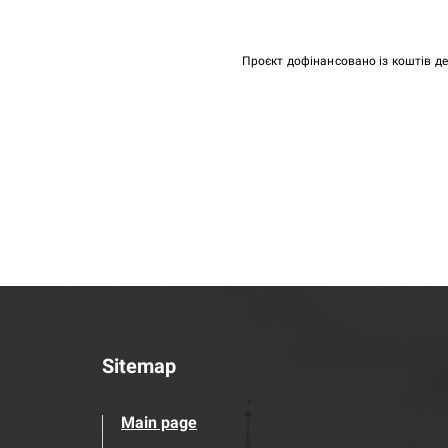
Проєкт дофінансовано із коштів д
Sitemap
Main page