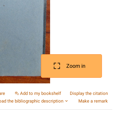
Zoom in
are
Add to my bookshelf
Display the citation
ad the bibliographic description
Make a remark