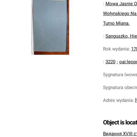
:
Mowa Jasnie O
Wołynskiego Na 
Turno Miana.
:
Sanguszko, Hie
Rok wydania
:
17
:
3220
;
oai:leop
Sygnatura lwow
Sygnatura obec
Adres wydania
:
Object is loca
Видання XVIII с