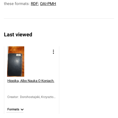
these formats:
RDF
;
OAI-PMH
Last viewed
Hippika, Albo Nauka O Koniach.
Creator
:
Dorohostajski, Krzysztof
Mikołaj (1562-1615)
Formats