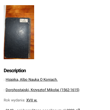
Description
:
Hippika, Albo Nauka O Koniach.
:
Dorohostajski, Krzysztof Mikołaj (1562-1615)
Rok wydania
:
XVII w.