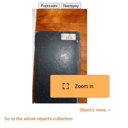
Zoom in
Object's menu
Go to the whole object's collection