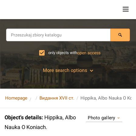
only objects with
open access
More search options
Homepage
Видання XVII ст.
Hippika, Albo Nauka O Kon
Object's details
:
Hippika, Albo
Photo gallery
Nauka O Koniach.