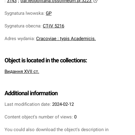
:
3143
;
oai:leopolitana.ossolineum.pl:3223
Sygnatura lwowska
:
GP
Sygnatura obecna
:
CT-IV 5216
Adres wydania
:
Cracoviae : typis Academicis.
Object is located in the collections:
Видання XVII ст.
Additional information
Last modification date:
2024-02-12
Content object's number of views:
0
You could also download the object's description in