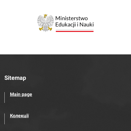
Sitemap
Main page
Колекції