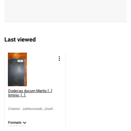
777); Załuski, Józef Andrz
ej (1702-1774)
Last viewed
Dodecas ducum Martis [...]
liminio, [...].
Creator
:
Jabłonowski, Józef
Aleksander (1711-1777)
Formats