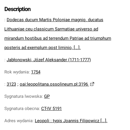
Description
:
Dodecas ducum Martis Poloniae magniq. ducatus
Lithuaniae ceu classicum Sarmatiae universo ad
mirandum hostibus ad terrendum Patriae ad triumphum
posteris ad exemplum post liminio, [...].
:
Jabłonowski, Józef Aleksander (1711-1777)
Rok wydania
:
1754
:
3123
;
oai:leopolitana.ossolineum.pl:3196
Sygnatura lwowska
:
GP
Sygnatura obecna
:
CT-IV 5191
Adres wydania
:
Leopoli : typis Joannis Filipowicz [...].