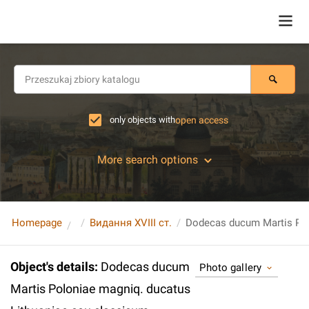
only objects with
open access
More search options
Homepage
Видання XVIII ст.
Object's details
:
Dodecas ducum
Photo gallery
Martis Poloniae magniq. ducatus