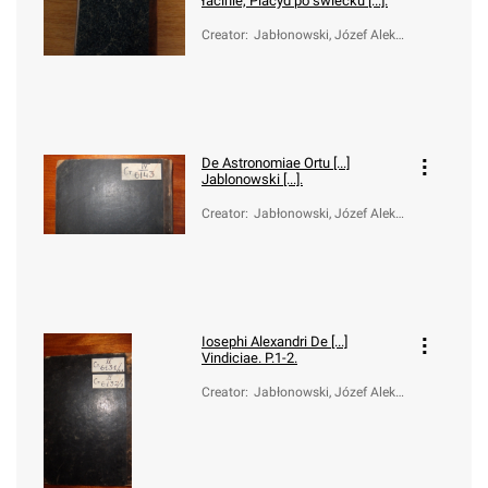
łacinie, Placyd po swiecku [...].
Creator
:
Jabłonowski, Józef Aleks
ander (1711-1777)
De Astronomiae Ortu [...]
Jablonowski [...].
Creator
:
Jabłonowski, Józef Aleks
ander (1711-1777)
Iosephi Alexandri De [...]
Vindiciae. P.1-2.
Creator
:
Jabłonowski, Józef Aleks
ander (1711-1777)