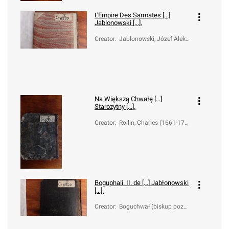
L'Empire Des Sarmates [...]
Jablonowski [...].
Creator
:
Jabłonowski, Józef Aleks
ander (1711-1777)
Na Większą Chwałę [...]
Starozytny [...].
Creator
:
Rollin, Charles (1661-174
1); Jabłonowski, Józef Al
eksander (1711-1777)
Boguphali. II. de [...] Jabłonowski
[...].
Creator
:
Boguchwał (biskup pozna
ński; -1253); Jabłonowski,
Józef Aleksander (1711-1