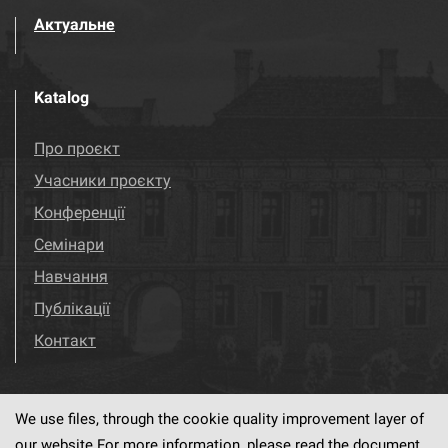
Актуальне
Katalog
Про проєкт
Учасники проєкту
Конференції
Семінари
Навчання
Публікації
Контакт
We use files, through the cookie quality improvement layer of
Visit us!
Facebook
our website.For more information, please read the document